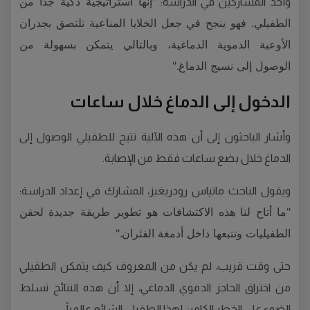
"إنها استراتيجية ذكية جداً من
وأحد المشاركين في الدراسة:
الطفيلي. فهو ينجح في جعل الخلايا المناعية تلتصق بجدران
الأوعية الدموية الدماغية، وبالتالي يتمكن بسهولة من
الوصول إلى نسيج الدماغ."
الدخول إلى الدماغ خلال ساعات
وأشار الباحثون إلى أن هذه الآلية تتيح للطفيلي الوصول إلى
الدماغ خلال بضع ساعات فقط من الإصابة.
ويقول الباحث ماتياس رودريغيز، المشارك في إعداد الدراسة:
"ما أتاح لنا هذه الاكتشافات هو تطوير طريقة جديدة لحقن
الطفيليات وتتبعها داخل أدمغة الفئران."
حتى وقت قريب، لم يكن من المعروف كيف يتمكن الطفيلي
من اختراق الحاجز الدموي الدماغي، إلا أن هذه النتائج تسلط
الضوء على الخطر الكامن لهذا الطفيلي الشائع عالمياً.