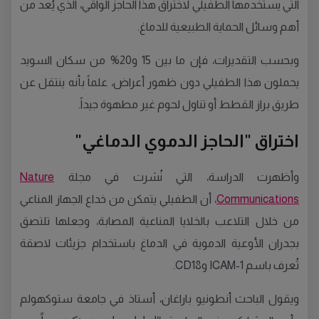
التي يستخدمها الطفيلي لاختراق هذا الحاجز الواقي، الذي يُعد من
أهم وسائل الحماية الطبيعية للدماغ.
وبحسب التقديرات، فإن ما بين 15 و20% من سكان السويد
يحملون هذا الطفيلي دون ظهور أعراض، علماً بأنه ينتقل عن
طريق براز القطط أو تناول لحوم غير مطهوة جيداً.
اختراق "الحاجز الدموي الدماغي"
وأظهرت الدراسة، التي نُشرت في مجلة
Nature
Communications
، أن الطفيلي يتمكن من خداع الجهاز المناعي
من خلال التلاعب بالخلايا المناعية المصابة، وجعلها تلتصق
بجدران الأوعية الدموية في الدماغ باستخدام جزيئات لاصقة
تُعرف باسم ICAM-1 وCD18.
ويقول الباحث أنطونيو باراغان، أستاذ في جامعة ستوكهولم