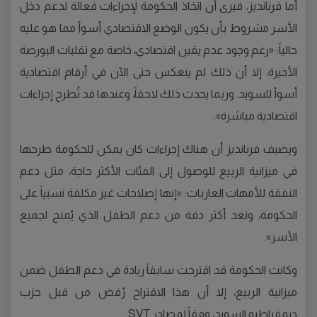
أما فرنانديز، فيرى أن اتخاذ الحكومة لإجراءات فعالة لدعم دخل
الأسر مشروط بأن يكون الوضع الاقتصادي أسوأ مما هو عليه
حالياً: «رغم وجود عدم يقين اقتصادي، خاصة مع تقلبات البورصة
الأخيرة، إلا أن ذلك لم ينعكس حتى الآن في أرقام اقتصادية
أسوأ للسويد. وربما يحدث ذلك لاحقاً، وعندها قد تُطرح إجراءات
اقتصادية مباشرة».
ويضيف فرنانديز أن هناك إجراءات كان يمكن للحكومة طرحها
في ميزانية الربيع للوصول إلى الفئات الأكثر حاجة، مثل دعم
النفقة للأمهات العازبات: «إنها إصلاحات غير مكلفة نسبياً على
الحكومة، وتعد أكثر دقة من دعم الطفل الذي يُمنح لجميع
الأسر».
وكانت الحكومة قد اقترحت سابقاً زيادة في دعم الطفل ضمن
ميزانية الربيع، إلا أن هذا الاقتراح رُفض من قبل حزب
ديمقراطيو السويد، وفقاً لمصادر SVT.