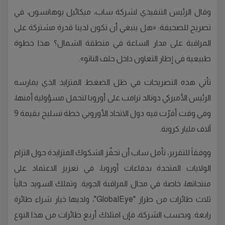
وقال الرئيس التنفيذي لشركة ساب، ميكائيل يوهانسون، في
تصريح للصحيفة: «هل ينبغي أن تكون لدينا قدرة مشتركة على
المراقبة على مدار الساعة في منطقة الشمال؟ هذا خطوة
طبيعية في إطار التعاون داخل حلف الناتو».
تأتي هذه التصريحات في ظل الضغط المتزايد الذي يمارسه
الرئيس الأميركي دونالد ترامب على أوروبا لتحمل مسؤولية أمنها،
وفي وقت أقرّت فيه دول الاتحاد الأوروبي خطة تسليح بقيمة 9
آلاف مليار كرونة.
ووفقاً للتقرير، تأمل ساب أن تحفّز الشكوك المتزايدة حول التزام
الولايات المتحدة بدفاعات أوروبا، في تعزيز الاعتماد على
منتجاتها، خاصة في مجال المراقبة الجوية. وتملك السويد حالياً
ثلاث طائرات من طراز "GlobalEye"، ولديها خيار شراء طائرة
رابعة. وبحسب الشركة، فإن امتلاك أربع طائرات من هذا النوع