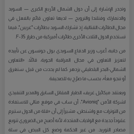
وتجدر الإشارة إلى أن دول الشمال الأربع الكبرى — السويد
والدنمارك وفنلندا والنرويج — لديها تعاون قائم بالفعل في
مجال الطائرات القتالية، إذ تشارك السويد بطائرات "غريبن"، فيما
تستخدم الدول الثلاث الأخرى طائرات أميركية من طراز F-35.
من جانبه، أعرب وزير الدفاع السويدي بول جونسون عن تأييده
لتعزيز التعاون في مجال المراقبة الجوية، قائلاً: «التعاون
الشمالي-البحر البلطيقي يزدهر كما لم يحدث من قبل. سنغرق
أو ننجو معاً»، بحسب ما صرّح به للصحيفة.
ويعتقد ميكائيل غريف، الطيار المقاتل السابق والمدير التنفيذي
لشركة الأمن "Avioniq"، أن ساب في موقع مثالي للاستفادة
من التوترات مع واشنطن، مشيراً إلى أن «قلة من الدول ستبرم
عقوداً جديدة مع الولايات المتحدة، لأنه أصبح من الضروري تنويع
مصادر التوريد. من غير الحكمة وضع كل البيض في سلة