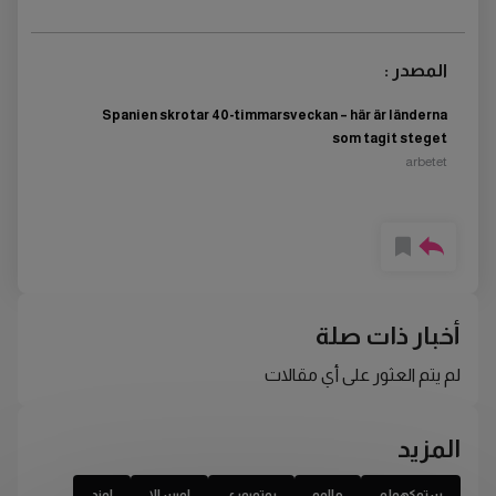
المصدر :
Spanien skrotar 40-timmarsveckan – här är länderna
som tagit steget
arbetet
أخبار ذات صلة
لم يتم العثور على أي مقالات
المزيد
ستوكهولم
مالمو
يوتوبوري
اوبسالا
لوند