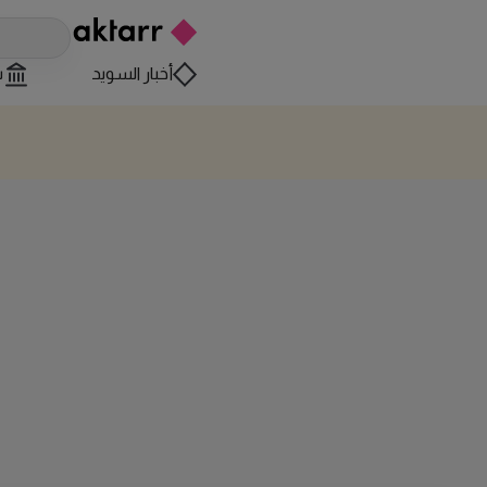
أخبار السويد
س