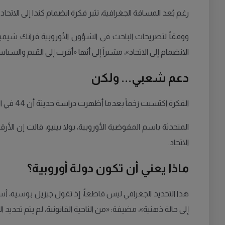
رغم بُعد المسافة الجغرافية، تثير فكرة انضمام كندا إلى الاتحا
الانضمام إلى الاتحاد»، مشيراً إلى أنها «أقرب إلى القيم والس
دعم شعبي... ولكن
الفكرة اكتسبت زخماً بعدما أظهرت دراسة حديثة أن 44 في المئة من الكنديين يدعمون انضمام بلادهم إلى الاتحاد الأوروبي، مقارنة بـ34 في المئة يعارضونها، بحسب ما ذكرت «بوليتيكو».
الاتحاد.
ماذا يعني أن تكون دولة أوروبية؟
هذا التحديد الجغرافي ليس قاطعاً، إذ تقول جيزيل بوسيه، أست
إلى حالة ذهنية»، مضيفة: «من الناحية القانونية، لم يتم تحدي