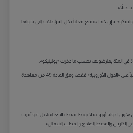
تحيلاً».
انك شيميلفنينغ، أستاذ السياسة الأوروبية في جامعة ETH في زيورخ، لموقع «بوليتيكو»، فإن كندا «تتمتع فعلياً بكل المؤهلات التي تخولها
المتحدثة باسم المفوضية الأوروبية، بولا بينيو، قالت إن الأرقام «مشرفة»، لكنها أشارت إلى أن الانضمام للاتحاد الأوروبي يقتصر رسمياً على «الدول الأوروبية» فقط، وفق المادة 49 من معاهدة
 «كون الدولة أوروبية لا يرتبط فقط بالجغرافيا، بل هو أقرب
، في الكاريبي والمحيط الهادئ والقطب الشمالي».