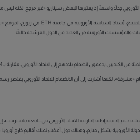
د الأوروبي جدلاً واسعاً، إذ يعتبرها البعض سيناريو «غير مرجح، لكنه ليس مس
ووفقاً لتصريحات الباحث في الشؤون الأوروبية فر
ياسات والمؤسسات الأوروبية من العديد من الدول المرشحة حالياً».
اذة دعم الديمقراطية الخارجية للاتحاد الأوروبي في جامعة ماستريخت، إن
د الدولة الأوروبية بشكل صارم، وهناك دول أعضاء تملك أقاليم خارج أوروبا