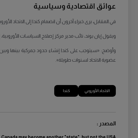
عوائق اقتصادية وسياسية
في المقابل، يرى خبراء آخرون أن انضمام كندا إلى الاتحاد الأ
ويقول إيان بوند، نائب مدير مركز إصلاح السياسات الأوروبية، 
وأوضح: «سيتوجب على كندا إنشاء حدود جمركية بينها وبين ال
عضوية الاتحاد لسنوات طويلة».
الاتحاد الأوروبي
كندا
المصدر :
Canada may become another "state", but not the USA