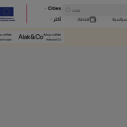
Cities
ياسية
اقتصاد
أكثر
مقالات برعاية
مقالات بر
almö stad
Alak and Co