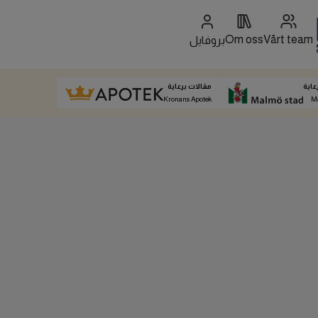
Om oss
Vårt team
بروفايل
عاية
مقالات برعاية
Kronans Apotek
M