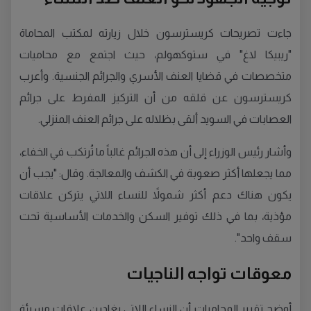
جاءت تصريحات كريسترسون خلال زيارته لمكتب المحاماة
"ريبيكا لاغ" في ستوكهولم، حيث اجتمع مع محاميات
متخصصات في قضايا العنف الأسري والجرائم الجنسية. وأعرب
كريسترسون عن قلقه من أن التركيز المفرط على جرائم
العصابات في السويد ألقى بظلاله على جرائم العنف المنزلي.
وأشار رئيس الوزراء إلى أن هذه الجرائم غالباً ما تُرتكب في الخفاء،
مما يجعلها أكثر صعوبة في الكشف والمعالجة. وقال: "يجب أن
يكون هناك دعم أكثر شمولاً للنساء اللاتي يتركن علاقات
مؤذية، بما في ذلك توفير السكن والخدمات الأساسية تحت
سقف واحد".
معوقات تواجه الناجيات
أوضح تقرير المحاميات أن النساء اللاتي يغادرن علاقات مسيئة