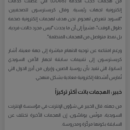
من هجمات حجب الخدمة (DDoS) التي عطّلت خدمات
إلكترونية لجهات رئيسية. وقال كريسترسون للصحفيين:
"السويد تتعرض لهجوم. نحن هدف لهجمات إلكترونية ضخمة
طوال الوقت"، مشيراً إلى أن ما يحدث "ليس مجرد حالات فردية،
بل نمط متواصل من الهجمات المنظمة".
ورغم امتناعه عن توجيه الاتهام مباشرة إلى جهة معينة، أشار
كريسترسون إلى تقييمات سابقة لجهاز الأمن السويدي
(سابو)، التي تفيد بأن روسيا، الصين، وإيران من أبرز الدول التي
تُمارس أنشطة إلكترونية معادية بشكل منهجي.
خبير: الهجمات باتت أكثر تركيزاً
من جهته، قال الخبير في شؤون الإنترنت في مؤسسة الإنترنت
السويدية، مونْس يوناسّون، إن الهجمات الأخيرة تختلف عن
السابقة بكونها مركّزة ومدروسة.