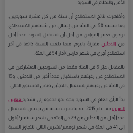
الأمن والنظام في السويد
.
وأظهرت نتائج الاستطلاع أن ستة من كل عشرة سويديين،
وما نسبته
58
في المئة من إجمالي من شملهم الاستطلاع،
يريدون تغيير القوانين من أجل أن تستقبل السويد عدداً أقل
من
اللاجئين
مقارنةً باليوم
.
فيما بلغت النسبة ذاتها في آخر
استطلاع أجري في شهر مارس
/
آذار
54
في المئة
.
بالمقابل عبّر
8
في المئة فقط من السويديين المشاركين في
الاستطلاع عن رغبتهم باستقبال عدداً أكبر من اللاجئين، و
19
في المئة عن رغبتهم باستقبال اللاجئين ضمن المستوى الحالي
.
بدأ الرأي العام في السويد يتجه نحو الدعوة إلى تشديد
قوانين
الهجرة
منذ عام
2015
، عندما قفزت نسبة من يرغبون باستقبال
عدداً أقل من اللاجئين من
29
في المئة في شهر سبتمبر
/
أيلول
إلى
41
في المئة في شهر نوفمبر
/
تشرين الثاني، لتتجاوز النسبة