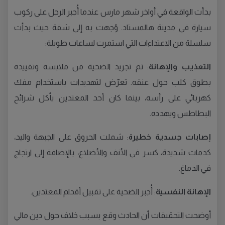
بدأت الواقعة في أواخر شهر مارس عندما أُجبر الرجل على ركوب
سيارة في مدينة هالمستاد. وُجهت به إلى شقة حيث بدأت
سلسلة من الاعتداءات التي استمرت لساعات طويلة:
التعذيب والإهانة
: تم تجريد الضحية من ملابسه وتقييده
بطوق كلب حول عنقه. تعرّض لتهديدات باستخدام مفك
كهربائي على رأسه، بينما كان أحد المعتدين يأكل شرائح
البطاطس ويهدده.
إصابات جسدية خطيرة
: شملت الحروق على الجبهة واليد،
كدمات شديدة، كسر في الأنف والأضلاع، بالإضافة إلى ارتجاج
في الدماغ.
الإهانة النفسية
: أُجبر الضحية على تقبيل أقدام المعتدين.
أوضحت التحقيقات أن الحادث وقع بسبب خلاف حول دين مالي