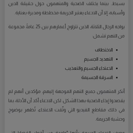
بسيط. بينما يختلف الضحية والمتهمون حول حقيقة الدين
وأسبابه، إلا أن الادعاء يعتبر الجريمة مخططة ومدبرة بعناية.
يواجه الرجال الثلاثة، الذين تتراوح أعمارهم بين 25 عاماً، مجموعة
من التهم تشمل:
الاختطاف
التهديد الجسيم
الاعتداء الجسيم والتعذيب
السرقة الجسيمة
أنكر المتهمون جميع التهم الموجهة إليهم، مؤكدين أنهم لم
يقصدوا إيذاء الضحية بهذا الشكل. لكن الادعاء أكد أن الأدلة، بما
في ذلك مقاطع الفيديو التي وثّقت الاعتداء، تُظهر بوضوح
وحشية الجريمة.
وصف الادعاء الجريمة بأنها "واحدة من أخطر القضايا التي