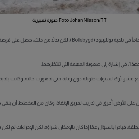
Foto Johan Nilsson/TT صورة تعبيرية
كان من المقرر حرق منزل خشبي مهجور يعود عمره إلى 150 عاماً في بلدية ب
ً كهذا"، في إشارة إلى صعوبة المهمة التي تنتظرهما.
زل على الأرض أُحرق في تدريب لفريق الإنقاذ، وكان من المخطط أن يلقى 
نطقة، فبادرا بالسؤال عمّا إذا كان بالإمكان شراؤه، لكن الإجراءات لم تكن