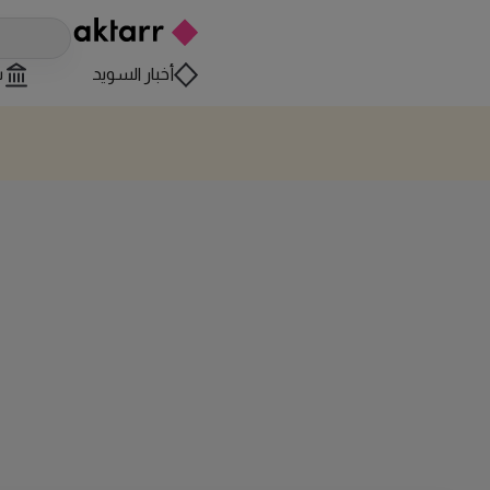
أخبار السويد
س