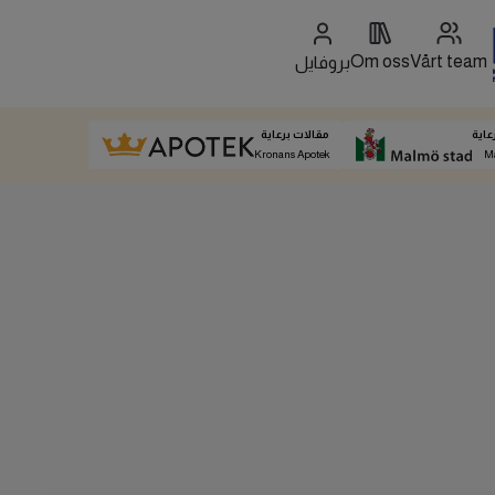
Om oss
Vårt team
بروفايل
عاية
مقالات برعاية
Kronans Apotek
M