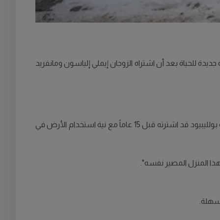
ولليبيود (Bollebygd)، لكن بدلاً من ذلك، حصل على فرصة جديدة للحياة بعد أن اشتراه الزوجان إيملي إلياسون ومانفريد
المنزل الذي بُني من جذوع الخشب في سبعينيات القرن التاسع عشر، تُرك لسنوات طويلة دون رعاية حتى تدهورت حالته. وكانت بلدية بولليبيود قد اشترته قبل 15 عاماً مع نية استخدام الأرض في
هذا المنزل المصير نفسه".
 سهلة.