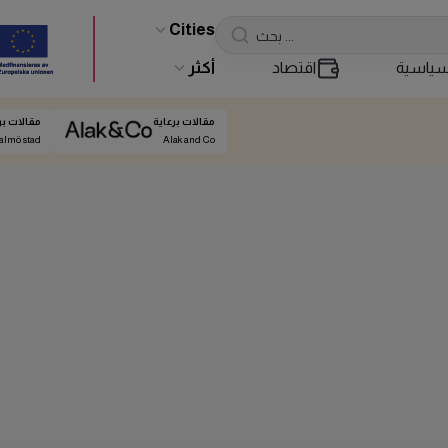
Cities
ياسية
اقتصاد
أكثر
مقالات برعاية
مقالات بر
almö stad
Alak and Co