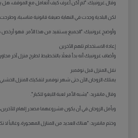
وقال غرونبيك: "لم أكن أعرف كيف أتعامل مع الموقف، هل يمك
لكن البلدية وجدت في النهاية صيغة قانونية مناسبة، وطرحت المنزل ل
وأوضح غرونبيك: "الجميع يستفيد من هذا الأمر. فهو أرخص طر
إعادة الاستخدام تلهم الآخرين
وأضاف غرونبيك أنه بدأ فعلاً بالتخطيط لطرح منزل آخر مجاور للب
نقل المنزل قبل نوفمبر
يمتلك الزوجان الآن حتى شهر نوفمبر لتفكيك المنزل الخشبي بالكامل ونق
وقال مانفريد: "يشبه الأمر لعبة الليغو للكبار".
ويأمل الزوجان في أن يكون مشروعهما مصدر إلهام للآخرين، م
وختم مانفريد: "هناك العديد من المنازل المهجورة، وغالباً لا