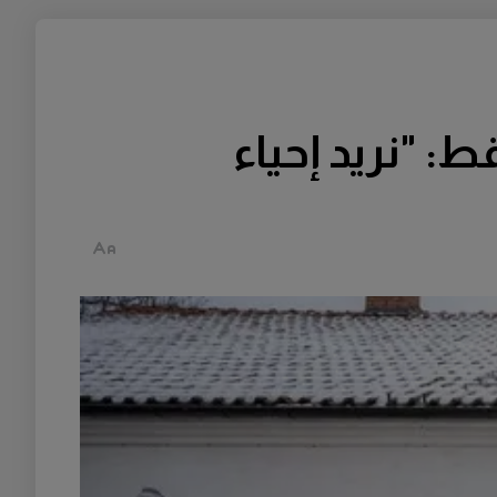
وراً مقابل 1000 كرونة فقط: "نريد إحياء