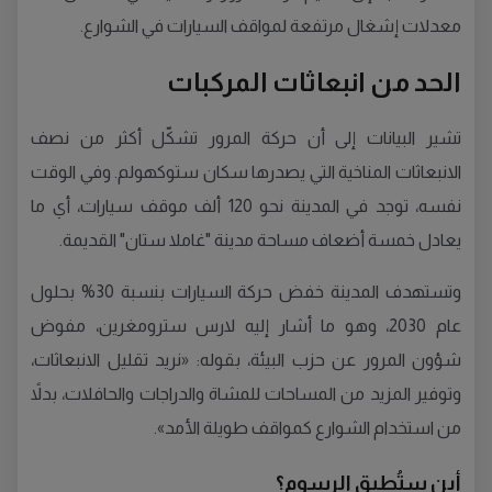
معدلات إشغال مرتفعة لمواقف السيارات في الشوارع.
الحد من انبعاثات المركبات
تشير البيانات إلى أن حركة المرور تشكّل أكثر من نصف
الانبعاثات المناخية التي يصدرها سكان ستوكهولم. وفي الوقت
نفسه، توجد في المدينة نحو 120 ألف موقف سيارات، أي ما
يعادل خمسة أضعاف مساحة مدينة "غاملا ستان" القديمة.
وتستهدف المدينة خفض حركة السيارات بنسبة 30% بحلول
عام 2030، وهو ما أشار إليه لارس سترومغرين، مفوض
شؤون المرور عن حزب البيئة، بقوله: «نريد تقليل الانبعاثات،
وتوفير المزيد من المساحات للمشاة والدراجات والحافلات، بدلاً
من استخدام الشوارع كمواقف طويلة الأمد».
أين ستُطبق الرسوم؟