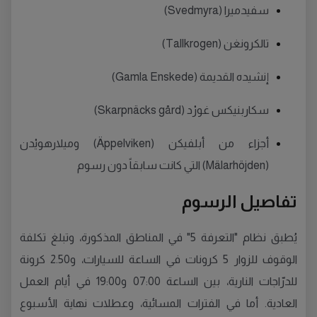
سفيدميرا (Svedmyra)
تالكرونغن (Tallkrogen)
إنشيده القديمة (Gamla Enskede)
سكاربنيكس غورْد (Skarpnäcks gård)
أجزاء من أبلفيكن (Äppelviken) وميلارهويْدن
(Mälarhöjden) التي كانت سابقاً دون رسوم
تفاصيل الرسوم
يُطبق نظام "التعرفة 5" في المناطق المذكورة، وتبلغ تكلفة
الوقوف للزوار 5 كرونات في الساعة للسيارات، و2.50 كرونة
للدرّاجات النارية، بين الساعة 07:00 و19:00 في أيام العمل
العادية. أما في الفترات المسائية، وعطلات نهاية الأسبوع