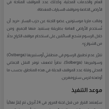
العام والخدمات المحلية، وكذلك عدد المواقف المتاحة في
الأراضي الخاصة ومواقف السيارات المغطاة.
وقالت ماريا موستونين، عضو اللجنة عن حزب اليسار: «نريد أن
تُستخدم الأراضي العامة بطريقة يستفيد منها الجميع، ومن
خلال الرسوم نشجع السائقين على استخدام مواقف الكراج بدلاً
من الشوارع».
تقرّر عدم تطبيق الرسوم في منطقتَي أوستبيريغا (Östberga)
وسولبيريغا (Solberga)، نظراً لضعف توفر النقل الجماعي
المحلي وقلة عدد المواقف البديلة في هذه المناطق، بحسب ما
أوضحه لارس سترومغرين.
موعد التنفيذ
سيُعتمد القرار من قبل لجنة المرور في 24 أبريل، ثم يُقرّ نهائياً