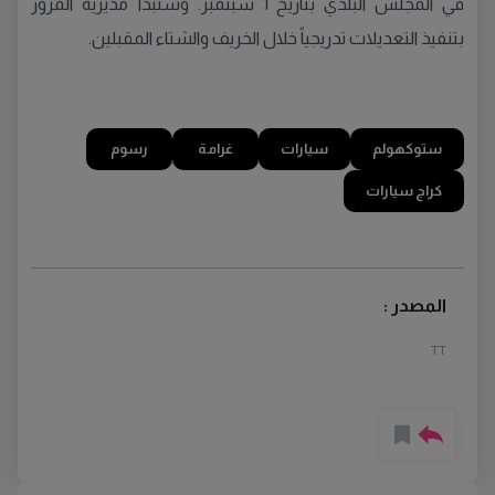
في المجلس البلدي بتاريخ 1 سبتمبر. وستبدأ مديرية المرور
بتنفيذ التعديلات تدريجياً خلال الخريف والشتاء المقبلين.
ستوكهولم
سيارات
غرامة
رسوم
كراج سيارات
المصدر :
TT