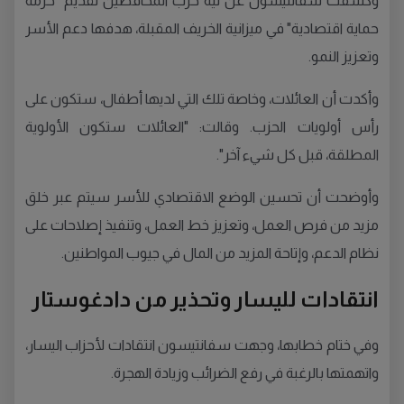
وكشفت سفانتيسون عن نية حزب المحافظين تقديم "حزمة
حماية اقتصادية" في ميزانية الخريف المقبلة، هدفها دعم الأسر
وتعزيز النمو.
وأكدت أن العائلات، وخاصة تلك التي لديها أطفال، ستكون على
رأس أولويات الحزب. وقالت: "العائلات ستكون الأولوية
المطلقة، قبل كل شيء آخر".
وأوضحت أن تحسين الوضع الاقتصادي للأسر سيتم عبر خلق
مزيد من فرص العمل، وتعزيز خط العمل، وتنفيذ إصلاحات على
نظام الدعم، وإتاحة المزيد من المال في جيوب المواطنين.
انتقادات لليسار وتحذير من دادغوستار
وفي ختام خطابها، وجهت سفانتيسون انتقادات لأحزاب اليسار،
واتهمتها بالرغبة في رفع الضرائب وزيادة الهجرة.