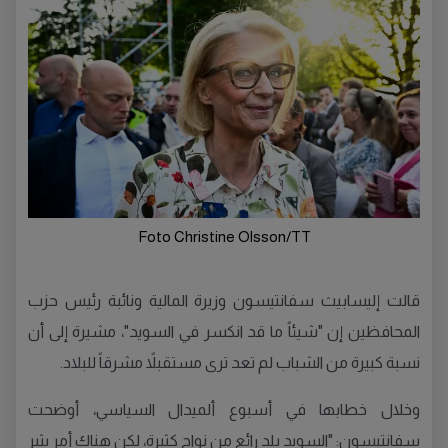
Foto Christine Olsson/TT
قالت إليسابيث سفانتيسون وزيرة المالية ونائبة رئيس حزب
المحافظين إن "شيئاً ما قد انكسر في السويد"، مشيرة إلى أن
نسبة كبيرة من الشباب لم تعد ترى مستقبلاً مشرقاً للبلاد.
وخلال خطابها في أسبوع ألميدال السياسي، أوضحت
سفانتيسون: "السويد بلد رائع من نواحٍ كثيرة، لكن هناك أمر يثير