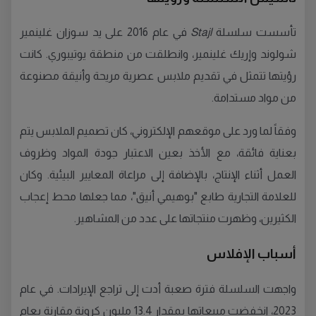
تأسست سلسلة
Stajl
في عام 2016 على يد سوزان غلينمير
شولوند وإريك غلينمير، وانطلقت من منطقة يوتيبوري. كانت
رؤيتها تتمثل في تقديم ملابس عصرية مريحة وأنيقة مصنوعة
من مواد مستدامة.
وفقاً لما ورد على موقعهم الإلكتروني، كان تصميم الملابس يتم
بعناية فائقة، مع الأخذ بعين الاعتبار جودة المواد وظروف
العمل أثناء الإنتاج، بالإضافة إلى مراعاة المعايير البيئية. وكان
للعلامة التجارية طابع "بوهيمي أنيق"، مما جعلها محط إعجاب
الكثيرين، وظهرت منتجاتها على عدد من المشاهير.
أسباب الإفلاس
واجهت السلسلة فترة صعبة أدت إلى تراجع الإيرادات. في عام
2023، انخفضت مبيعاتها بمقدار 13.4 مليون كرونة مقارنة بعام