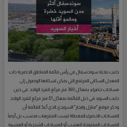
جاءت بلدية سوندسفال في رأس قائمة المناطق الحضرية ذات
المعدل السكاني المرتفع التي يمكن لسكانها الوصول إلى
مساحات خضراء، بمعدّل 360 متر مربّع للفرد الواحد. في حين
جاءت السويد في ذيل القائمة بمعدّل 81 متر مربّع للفرد الواحد.
وذكر موقع "منازل وايجار" السويدي الذي أعدّ القائمة أن
المساحات الخضراء المغطاة ليست المتنزهات فحسب، بل أيضاً
المساحات المفتوحة للعشب أو المساحات الشجرية أو العشبية