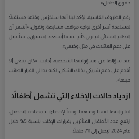
حقوق الطفل».
رغم الظروف القاسية، تؤكد لينا أنها ستكرّس وقتها مستقبلاً
لمساعدة أسر أخرى تواجه مواقف مشابهة. وتقول: «أشعر أن
النظام القضائي لم يرني كأم. عندما أستعيد استقراري، سأعمل
على دعم العائلات في مثل وضعي».
عند سؤالها عن مسؤوليتها الشخصية، أجابت: «كان ينبغي ألا
أقدم على دعم شريكي بذلك الشكل. لكنه بدا لي القرار الصائب
حينها».
ازدياد حالات الإخلاء التي تشمل أطفالاً
لينا وابنتها ليستا وحدهما. وفقاً لإحصاءات مصلحة التحصيل،
ارتفع عدد الأطفال المتأثرين بقرارات الإخلاء بنسبة 5% خلال
عام 2024، ليصل إلى 711 طفلاً.