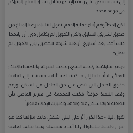
إلى تسوية تنص على وقف الإخلاء مقابل سداد المبلغ المتراكم
في موعد محدد.
لكن الخطأ وقع أثناء عملية الدفع. تقول لينا: «اقترضنا المبلغ من
صديق لشريكي السابق، ولكن التحويل لم يكتمل دون أن يلاحظ
ذلك أحد. بعد أسابيع، أبلغتنا شركة التحصيل بأن الأموال لم
تصل».
ورغم محاولاتها لإعادة الدفع، رفضت الشركة وأبلغتها بالإخلاء
النهائي. لجأت لينا إلى محكمة الاستئناف، مستندة إلى اتفاقية
حقوق الطفل التي تنص على حق الطفل في السكن. ورغم
وقف التنفيذ مؤقتاً، قضت المحكمة في فبراير الماضي بأن
الطفلة لديها سكن عند والدها، واعتبرت الإخلاء قانونياً.
تقول لينا: «هذا القرار أثّر على ابنتي. شقتي كانت منزلها كما هو
منزل والدها. تجاهلوا أن لنا أسرة مستقلة، وهذا يخالف اتفاقية