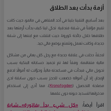
أزمة بدأت بعد الطلاق
بعد أسابيع، التقينا بلينا في أحد المقاهي في مالمو، حيث كانت
تقيم مؤقتاً في شقة فندقية. تحكي لينا كيف بدأت أزمتها بعد
طلاقها خلال جائحة كورونا، حيث انتقلت مع ابنتها إلى شقة
جديدة، وكانت تعمل وتتمتع بوضع مالي جيد.
لاحقاً، دخلت في علاقة جديدة مع رجل كان يعاني من مشاكل
مالية متفاقمة. وفقاً لها، تم تجميد حساباته البنكية بسبب
تحويل مالي، فبدأت في مساعدته مالياً، وحوّلت له أموالاً لدفع
الإيجار، إلا أن أمواله خضعت للحجز بسبب ديون سابقة لدى
مصلحة التحصيل (
Kronofogden
)، مما أدى إلى استخدام
مدخراتها لتسديد ديونه دون علمها.
اقرأ أيضاً:
«كل شيء بدأ بفاتورة»…شابة