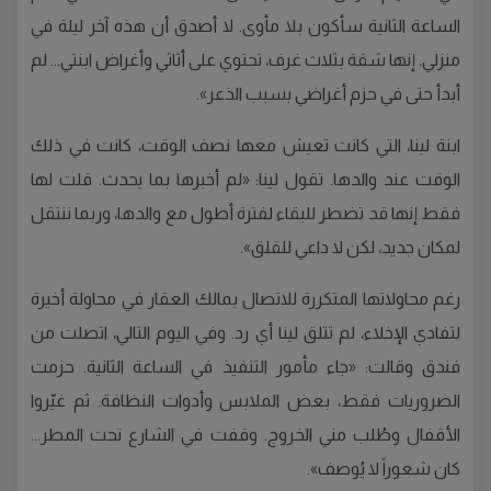
الساعة الثانية سأكون بلا مأوى. لا أصدق أن هذه آخر ليلة في
منزلي. إنها شقة بثلاث غرف، تحتوي على أثاثي وأغراض ابنتي... لم
أبدأ حتى في حزم أغراضي بسبب الذعر».
ابنة لينا، التي كانت تعيش معها نصف الوقت، كانت في ذلك
الوقت عند والدها. تقول لينا: «لم أخبرها بما يحدث. قلت لها
فقط إنها قد تضطر للبقاء لفترة أطول مع والدها، وربما ننتقل
لمكان جديد، لكن لا داعي للقلق».
رغم محاولاتها المتكررة للاتصال بمالك العقار في محاولة أخيرة
لتفادي الإخلاء، لم تتلق لينا أي رد. وفي اليوم التالي، اتصلت من
فندق وقالت: «جاء مأمور التنفيذ في الساعة الثانية. حزمت
الضروريات فقط، بعض الملابس وأدوات النظافة. ثم غيّروا
الأقفال وطُلب مني الخروج. وقفت في الشارع تحت المطر...
كان شعوراً لا يُوصف».