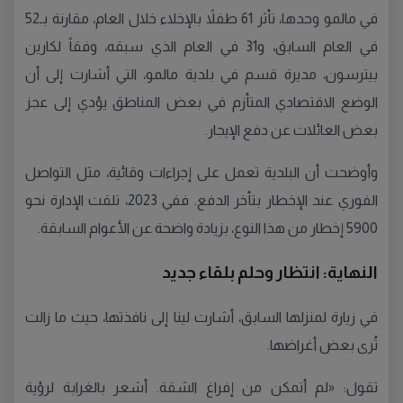
في مالمو وحدها، تأثر 61 طفلاً بالإخلاء خلال العام، مقارنة بـ52
في العام السابق، و31 في العام الذي سبقه، وفقاً لكارين
بيترسون، مديرة قسم في بلدية مالمو، التي أشارت إلى أن
الوضع الاقتصادي المتأزم في بعض المناطق يؤدي إلى عجز
بعض العائلات عن دفع الإيجار.
وأوضحت أن البلدية تعمل على إجراءات وقائية، مثل التواصل
الفوري عند الإخطار بتأخر الدفع. ففي 2023، تلقت الإدارة نحو
5900 إخطار من هذا النوع، بزيادة واضحة عن الأعوام السابقة.
النهاية: انتظار وحلم بلقاء جديد
في زيارة لمنزلها السابق، أشارت لينا إلى نافذتها، حيث ما زالت
تُرى بعض أغراضها.
تقول: «لم أتمكن من إفراغ الشقة. أشعر بالغرابة لرؤية