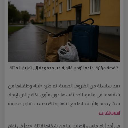
? قصة مؤثرة: عندما تؤدي فاتورة غير مدفوعة إلى تمزيق العائلة
بعد سلسلة من الظروف الصعبة، تم طرد «لينا» وطفلتها من
شقتهما في مالمو، لتجد نفسها دون مأوى، تكافح الآن لإيجاد
سكن جديد ولمّ شملها مع ابنتها وذلك بحسب تقارير صحيفة
افتونبلاديت
.
في أحد أيام مارس، اتصلت لينا من شقتها قائلة: «غداً في تمام