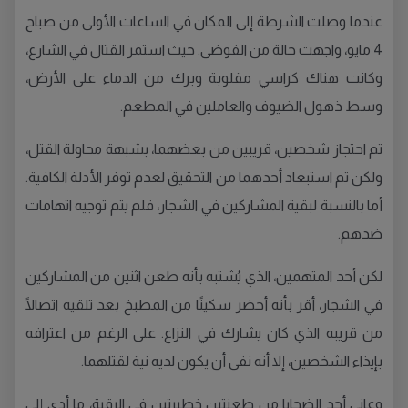
عندما وصلت الشرطة إلى المكان في الساعات الأولى من صباح
4 مايو، واجهت حالة من الفوضى. حيث استمر القتال في الشارع،
وكانت هناك كراسي مقلوبة وبرك من الدماء على الأرض،
وسط ذهول الضيوف والعاملين في المطعم.
تم احتجاز شخصين، قريبين من بعضهما، بشبهة محاولة القتل،
ولكن تم استبعاد أحدهما من التحقيق لعدم توفر الأدلة الكافية.
أما بالنسبة لبقية المشاركين في الشجار، فلم يتم توجيه اتهامات
ضدهم.
لكن أحد المتهمين، الذي يُشتبه بأنه طعن اثنين من المشاركين
في الشجار، أقر بأنه أحضر سكينًا من المطبخ بعد تلقيه اتصالًا
من قريبه الذي كان يشارك في النزاع. على الرغم من اعترافه
بإيذاء الشخصين، إلا أنه نفى أن يكون لديه نية لقتلهما.
وعانى أحد الضحايا من طعنتين خطيرتين في الرقبة، ما أدى إلى