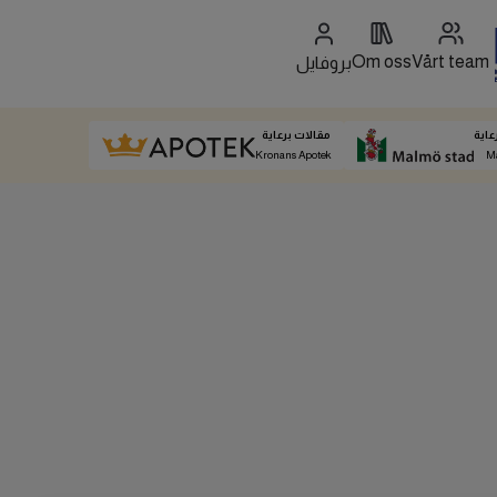
Om oss
Vårt team
بروفايل
عاية
مقالات برعاية
Kronans Apotek
M