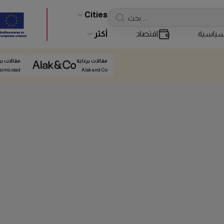
Cities
ياسية
اقتصاد
أكثر
مقالات برعاية
مقالات بر
almö stad
Alak and Co