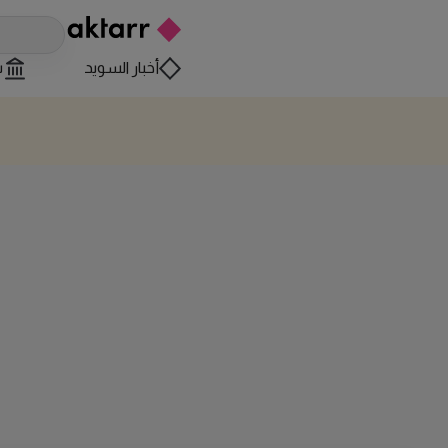
أخبار السويد
س