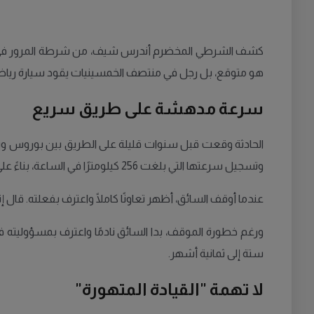
كشف الشرطي المخضرم أندرس شيف، من شرطة المرور في يوتيب
هو متوقع، بل رجل في منتصف الخمسينيات يقود سيارة رياضي
سرعة مدهشة على طريق سريع
الحادثة وقعت قبل سنوات قليلة على الطريق بين بوروس ويوتي
وتسجيل سرعتها التي بلغت 256 كيلومترًا في الساعة، بناءً على قياسات متوسط السرعة، لكن أندرس يعتقد أن السائق قد تجاوز 300 كيلومتر في الساعة في بعض اللحظات.
عندما أوقف السائق، أظهر تعاونًا كاملًا واعترف بفعلته. قال إ
ورغم خطورة الموقف، بدا السائق نادمًا واعترف بمسؤوليته فو
ستة إلى ثمانية أشهر.
لا تهمة "القيادة المتهورة"