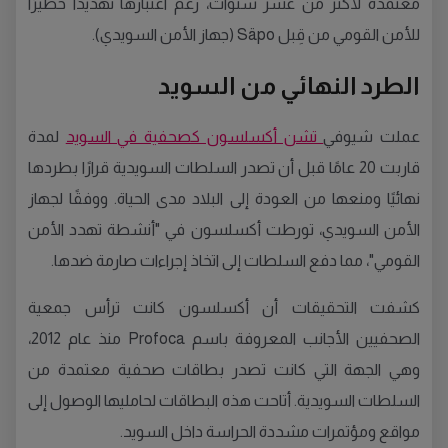
معتمدة لأكثر من عشر سنوات، رغم اعتبارها تهديدًا خطيرًا
للأمن القومي من قِبل Säpo (جهاز الأمن السويدي).
الطرد النهائي من السويد
عملت شيوفي
تشن أكسلسون كصحفية في السويد
لمدة
قاربت 20 عامًا قبل أن تصدر السلطات السويدية قرارًا بطردها
نهائيًا ومنعها من العودة إلى البلاد مدى الحياة. ووفقًا لجهاز
الأمن السويدي، تورطت أكسلسون في "أنشطة تهدد الأمن
القومي"، مما دفع السلطات إلى اتخاذ إجراءات صارمة ضدها.
كشفت التحقيقات أن أكسلسون كانت ترأس جمعية
الصحفيين الأجانب المعروفة باسم Profoca منذ عام 2012،
وهي الجهة التي كانت تصدر بطاقات صحفية معتمدة من
السلطات السويدية. أتاحت هذه البطاقات لحامليها الوصول إلى
مواقع ومؤتمرات مشددة الحراسة داخل السويد.