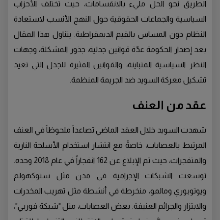
الطريق نحو الحل مليء بالانقسامات، حيث تختلف الأحزاب
السياسية والجماعات الحقوقية حول النهج الأنسب لاستعادة
النظام دون المساس بالقيم الديمقراطية. يتناول هذا المقال
بعد إصدار الحكومة عدّة قوانين جدلية، جذور المشكلة، وجهات
النظر السياسية المتباينة، والقوانين المثيرة للجدل التي تعيد
تشكيل معركة السويد ضد الجريمة المنظمة.
عقد من العنف
شهدت السويد خلال العقد الماضي تصاعداً ملحوظاً في العنف
المرتبط بالعصابات، خاصةً مع انتشار استخدام الأسلحة النارية
والمتفجرات، حيث تم الإبلاغ عن 162 انفجاراً في عام 2018 وحده.
توسعت الشبكات الإجرامية في مدن مثل ستوكهولم
ويوتوبوري ومالمو، منخرطة في أنشطة مثل تهريب المخدرات
والابتزاز والجرائم العنيفة. بعض العصابات، مثل "شبكة فوربي"،