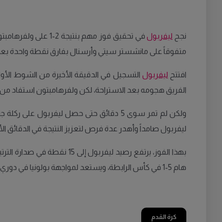
نجح
ليفربول
في تحقيق فوز مهم ب
متفوقاً على مانشستر سيتي وأرسنال بفارق نقطة واحدة بعد 6 جولات
افتتح
ليفربول
التسجيل في الدقيقة الأخيرة من الشوط الأول 
الفريق هجومه بعد الاستراحة، لكن ولفرهامبتون استفاد من خطأ دفاعي ليدرك التعادل في الدقيقة 56، عندما سجل ا
ولكن لم تمر سوى 5 دقائق حتى حصل ليفربو
ليفربول صامداً وأهدر عدة فرص لتعزيز النتيجة في الدقائق الأخ
بهذا الفوز، يرتفع رصيد لي
هام 5-1 في كأس الرابطة، ويستعد لمواجهة بولونيا في دوري أبطال أوروبا.
كرة القدم