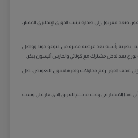
 بهذا الفوز، صعد ليفربول إلى صدارة ترتيب الدوري الإنجليزي الممتاز،
متاز بضربة رأسية بعد عرضية مميزة من ديوغو جوتا. وواصل
د صلاح إلى هدف الفوز. رغم محاولات ولفرهامبتون للتعويض، ظل
ة واحدة فقط. ويأتي هذا الانتصار في وقت مزدحم للفريق الذي فاز على وست