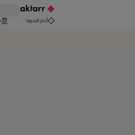
أخبار السويد
س