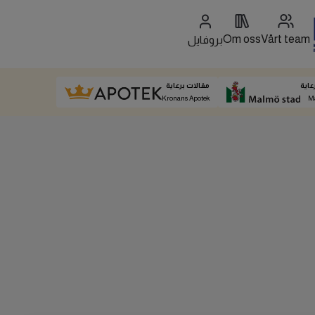
Om oss
Vårt team
بروفايل
عاية
مقالات برعاية
Kronans Apotek
M