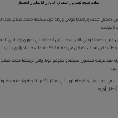
صلاح يقود ليفربول لصدارة الدوري الإنجليزي الممتاز
نتيجة 2-1 على ولفرهامبتون، بفضل هدف إبراهيما كوناتي وركلة جزاء سجلها محمد صلاح.
.
عبر إبراهيما كوناتي، الذي سجل أول أهدافه في الدوري الإنجليزي الم
لجزائري ريان آيت نوري بعد تدخل مشترك مع كوناتي والحارس أليسون بيكر.
ل على ركلة جزاء بعد عرقلة نيلسون سيميدو لديوغو جوتا، والتي ترجمها محم
يرة.
فربول إلى 15 نقطة في صدارة الترتيب، في حين يبقى ولفرهامبتون في المركز الأخير بنقط