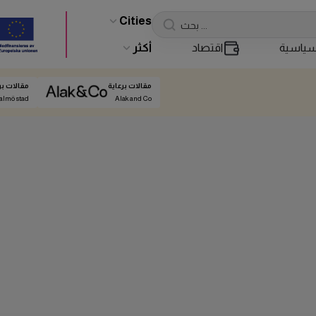
Cities
ياسية
اقتصاد
أكثر
مقالات برعاية
مقالات بر
almö stad
Alak and Co