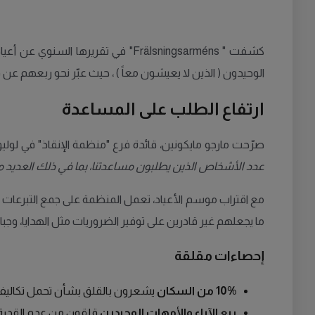
كشفت " Frälsningsarméns" في تقرير
الوحيدون ( الذين لا يعيشون معاً ) ، حيث عبّر نحو ربعهم عن
ارتفاع الطلب على المساعدة
صرّحت مارجو مايكونين، قائدة فرع "منظمة الإنقاذ" في لوليو
عدد الأشخاص الذين يطلبون مساعدتنا، بما في ذلك العديد من
مع اقتراب موسم الأعياد، تعمل المنظمة على جمع التبرعات ا
ما يجعلهم غير قادرين على توفير الضروريات مثل الهدايا، وجبات 
إحصاءات مقلقة
10% من السكان
يشعرون بالقلق بشأن تحمل تكاليف 
ربع الآباء والأمهات الوحيدين
قلقون من عدم القدرة 