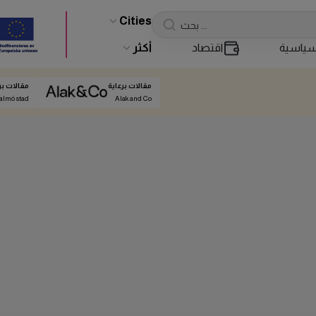
Cities
ياسية
اقتصاد
أكثر
مقالات برعاية
مقالات بر
almö stad
Alak and Co