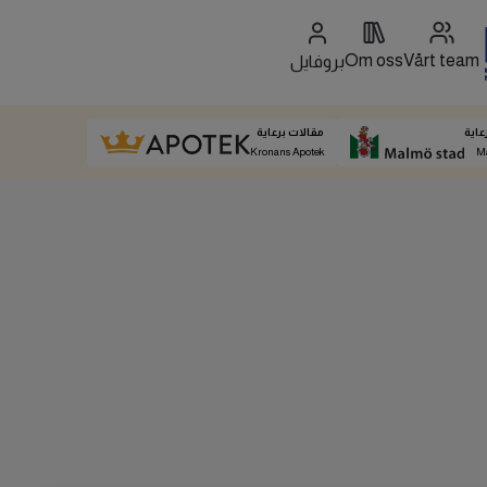
Om oss
Vårt team
بروفايل
عاية
مقالات برعاية
Kronans Apotek
M