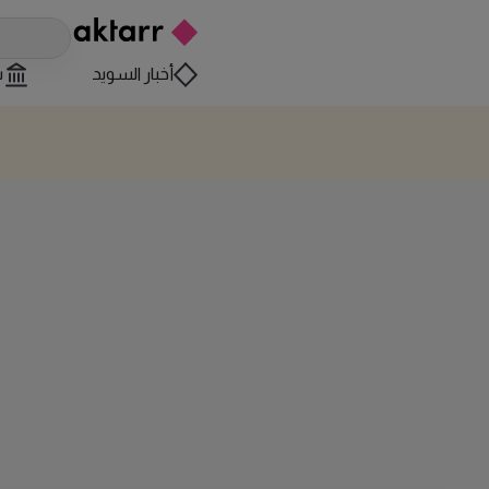
أخبار السويد
س