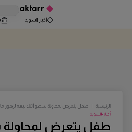
أخبار السويد
س
الرئيسية
|
طفل يتعرض لمحاولة سطو أثناء بيعه لزهور ماي
أخبار-السويد
طفل يتعرض لمحاولة سط