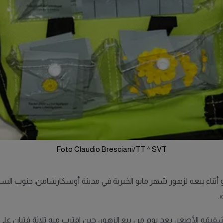
Foto Claudio Bresciani/TT ^ SVT
لغ من العمر 12 عاماً، لمحاولة سطو أثناء بيعه لزهور شهر مايو الخيرية في مدينة أوسكا
.
يقه الأصغر، بعد يوم من بيع الزهور، حين اقترب منه ثلاثة فتيان على م