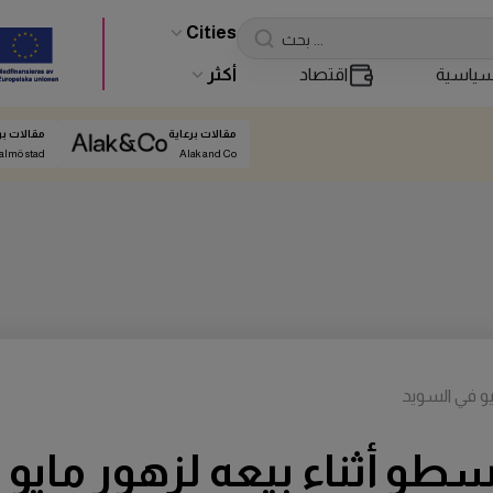
Cities
ياسية
اقتصاد
أكثر
مقالات برعاية
مقالات بر
almö stad
Alak and Co
و في السويد
و أثناء بيعه لزهور مايو 