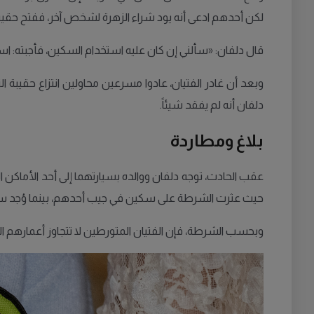
لكن أحدهم ادعى أنه يود شراء الزهرة لشخص آخر، ففتح حقيبت
قال دلفان: «سألني إن كان عليه استخدام السكين، فأجبته: اس
وبعد أن غادر الفتيان، عادوا مسرعين محاولين انتزاع حقيبة ا
دلفان أنه لم يفقد شيئاً.
بلاغ ومطاردة
عقب الحادث، توجه دلفان ووالده بسيارتهما إلى أحد الأماكن 
حيث عثرت الشرطة على سكين في جيب أحدهم، بينما وُجد سل
وبحسب الشرطة، فإن الفتيان المتورطين لا تتجاوز أعمارهم السن