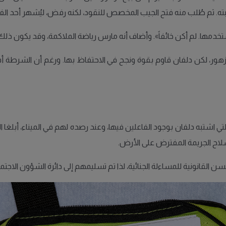
ه. ثم طُلب منه فتح الجيب المخصص للنقود، لكنه رفض، ليُشهر أحد الفت
تخدمها. لم أكن خائفاً». وأضاف أنه مارس رياضة الملاكمة، وقد يكون ذل
لزهور، لكن دلفان قاوم بقوة ونجح في الاحتفاظ بها. ورغم أن الشرطة أفا
التي اشتبه دلفان بوجود الفاعلين فيها، وعند رصده لهم في الميناء، أب
اح الجريمة المفترض على الأرض.
 القانونية للمساءلة الجنائية، لذا تم تسليمهم إلى دائرة الشؤون الاجتما