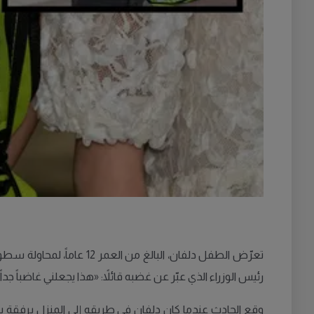
تعرّض الطفل دلفان، البا
رئيس الوزراء الذي عبّر عن غضبه قائلاً: «هذا يجعلني غاضباً جداً»
وقع الحادث عندما كان دلفان في طريقه إلى المنزل برفقة شق