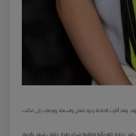
رشامن، جنوب السويد. وقد أثارت الحادثة ردود فعل واسعة، ووصلت إلى مكتب
تن دراجة كهربائية وطلبوا شراء زهرة. دلفان شعر بالريبة،