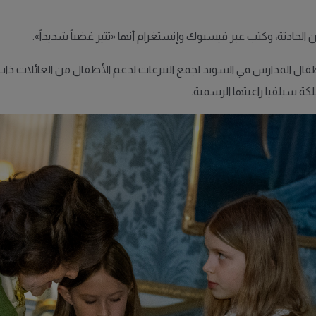
حادثة، وكتب عبر فيسبوك وإنستغرام أنها «تثير غضباً شديداً».
ة ينظمها أطفال المدارس في السويد لجمع التبرعات لدعم الأطفال من العائلات 