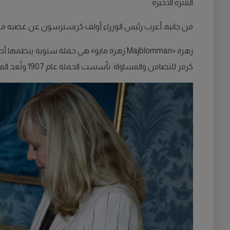
الفترة الأخيرة.
من جانبه، أعرب رئيس الوزراء أولف كريسترسون عن غضبه من ال
زهرة «Majblomman زهرة مايو» هي حملة سنوي
كرمز للتضامن والمساواة. تأسست الحملة عام 1907 وتُعد الملكة سيلفيا راعيتها الرسمية.