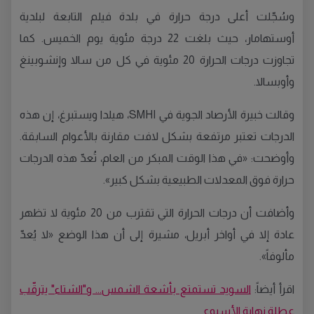
وسُجّلت أعلى درجة حرارة في بلدة فيلم التابعة لبلدية
أوستهامار، حيث بلغت 22 درجة مئوية يوم الخميس. كما
تجاوزت درجات الحرارة 20 مئوية في كل من سالا وإنشوبينغ
وأوبسالا.
وقالت خبيرة الأرصاد الجوية في SMHI، هيلدا ويستبرغ، إن هذه
الدرجات تعتبر مرتفعة بشكل لافت مقارنة بالأعوام السابقة.
وأوضحت: «في هذا الوقت المبكر من العام، تُعدّ هذه الدرجات
حرارة فوق المعدلات الطبيعية بشكل كبير».
وأضافت أن درجات الحرارة التي تقترب من 20 مئوية لا تظهر
عادة إلا في أواخر أبريل، مشيرة إلى أن هذا الوضع «لا يُعدّ
مألوفاً».
اقرأ أيضاً:
السويد تستمتع بأشعة الشمس... و"الشتاء" يترقّب
عطلة نهاية الأسبوع