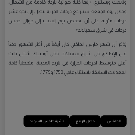
وتابعت ويستبرغ: «إنها كتلة هوائية باردة قادمة من الشمال.
وخلال يوم الجمعة، ستتراجع درجات الحرارة لتصل إلى نحو عشر
درجات مئوية، على أن تنخفض يوم السبت إلى حوالي خمس
درجات في شرق سفيالاند».
يُذكر أن شهر مارس الماضي كان أيضاً من أكثر الشهور دفئاً
على الإطلاق في شرق سفيالاند. ففي أوبسالا، سُجل ثالث
أعلى متوسط لدرجات الحرارة في تاريخ المدينة، متخطياً كافة
المعدلات السابقة باستثناء عامي 1750 و1779.
الطقس
فصل الربيع
نشرة طقس السويد