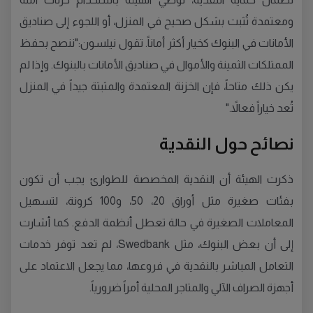
ومعتمدة تُثبت بشكل صحيح في المنزل، أو اللجوء إلى صناديق
الأمانات في البنوك كخيار أكثر أماناً. تقول نيلسون:"ننصح بحفظ
الممتلكات الثمينة والأموال في صناديق الأمانات بالبنوك. وإذا لم
يكن ذلك متاحاً، فإن الخزنة المعتمدة والمثبتة جيداً في المنزل
تُعد خياراً فعالاً."
نصائح حول النقدية
ذكرت الهيئة أن النقدية المخصصة للطوارئ يجب أن تكون
بفئات صغيرة مثل أوراق 20، 50، و100 كرونة، لتسهيل
المعاملات الصغيرة في حالة تعطل أنظمة الدفع. كما أشارت
إلى أن بعض البنوك، مثل Swedbank، لم تعد توفر خدمات
التعامل المباشر بالنقدية في فروعها، مما يجعل الاعتماد على
أجهزة الصراف الآلي والمتاجر المحلية أمراً ضرورياً.