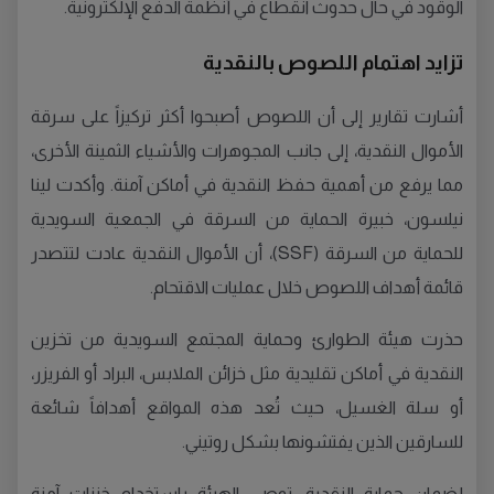
الوقود في حال حدوث انقطاع في أنظمة الدفع الإلكترونية.
تزايد اهتمام اللصوص بالنقدية
أشارت تقارير إلى أن اللصوص أصبحوا أكثر تركيزاً على سرقة
الأموال النقدية، إلى جانب المجوهرات والأشياء الثمينة الأخرى،
مما يرفع من أهمية حفظ النقدية في أماكن آمنة. وأكدت لينا
نيلسون، خبيرة الحماية من السرقة في الجمعية السويدية
للحماية من السرقة (SSF)، أن الأموال النقدية عادت لتتصدر
قائمة أهداف اللصوص خلال عمليات الاقتحام.
حذرت هيئة الطوارئ وحماية المجتمع السويدية من تخزين
النقدية في أماكن تقليدية مثل خزائن الملابس، البراد أو الفريزر،
أو سلة الغسيل، حيث تُعد هذه المواقع أهدافاً شائعة
للسارقين الذين يفتشونها بشكل روتيني.
لضمان حماية النقدية، توصي الهيئة باستخدام خزنات آمنة