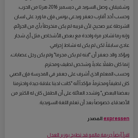
وشقيقان، وصل السويد في ديسمبر 2016 هربًا من الحرب.
وحسب أحد أقارب جعفر ويدعى يونس فإن ما ورد على لسان
الشرطة غير صحيح، لأن قريبه لم يكن منخرطاً بأي من الجرائم،
وإنه رما تشاجر مرة واحدة مع بعض الأشخاص مثل أي شجار
عادي سابقاً، لكن لم يكن له نشاط إجرامي.
ويؤكد والد جعفر أن "ابنه لم يكن مجرما" ولم يكن رجل عصابات،
إنما كان طفلاً عادياً، وشخص لطيف ومحترم.
وحسب المعلم الذي أشرف على جعفر في المدرسة فإن الصبي
كان لطيفاً ومحترماً، مؤكداً أنه "كانت لدينا علاقة جيدة واحترمنا
بعضنا البعض".وتشدد العائلة على أن الطفل كان له الكثير من
الأصدقاء، خصوصاً بعد أن تعلم اللغة السويدية.
expressen
المصدر
اقرأ أيضاً جريمة مالمو قد تطيح بوزير العدل