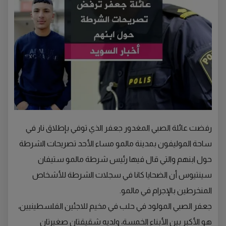
رفضت عائلة الصبي المغدور جعفر الذي توفي بإطلاق نار في
ساحة الموليفون بمدينة مالمو مساء الأحد تصريحات الشرطة
حول ابنهم والتي قال فيها رئيس شرطة مالمو ستيفان
سينتيوس أن الضحايا كانا في سجلات الشرطة للأشخاص
المنخرطين بالإجرام في مالمو.
جعفر الصبي المولود في حلب في مخيم للاجئين الفلسطينيين،
هو الأكبر بين الأبناء الخمسة، ولديه شقيقتان صغيرتان