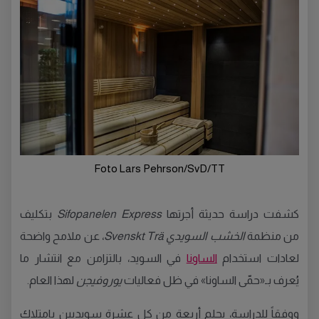
Foto Lars Pehrson/SvD/TT
كشفت دراسة حديثة أجرتها
Sifopanelen Express
بتكليف
من منظمة
الخشب السويدي Svenskt Trä
، عن ملامح واضحة
لعادات استخدام
الساونا
في السويد، بالتزامن مع انتشار ما
يُعرف بـ«حمّى الساونا» في ظل فعاليات
يوروفيجن
لهذا العام.
ووفقاً للدراسة، يحلم أربعة من كل عشرة سويديين بامتلاك