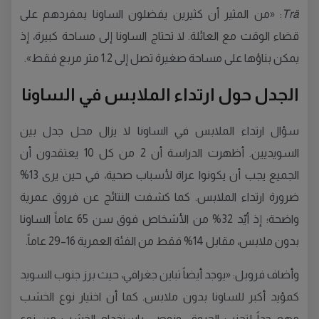
Trä
: «من المثير أن كثيرين يفضلون الساونا بمفردهم على
قضاء الوقت مع العائلة. لا تحتاج الساونا إلى مساحة كبيرة، إذ
يمكن بناؤها على مساحة صغيرة تصل إلى 1.2 متر مربع فقط».
الجدل حول ارتداء الملابس في الساونا
سؤال ارتداء الملابس في الساونا لا يزال محل جدل بين
السويديين. أظهرت الدراسة أن 2 من كل 10 يعتقدون أن
الجميع يجب أن يكونوا عراة لأسباب صحية، في حين يرى 13%
ضرورة ارتداء الملابس. كما كشفت النتائج عن فروق عمرية
واضحة؛ إذ أيّد 32% من الأشخاص فوق سن 65 عاماً الساونا
بدون ملابس، مقابل 14% فقط من الفئة العمرية 16–29 عاماً.
وأضاف فروبل: «يوجد أيضاً تباين جغرافي، حيث برز جنوب السويد
كمؤيد أكبر للساونا بدون ملابس. كما أن اختيار نوع الخشب
مهم جداً لتجنب الحروق، ونوصي باستخدام الخشب من نوع