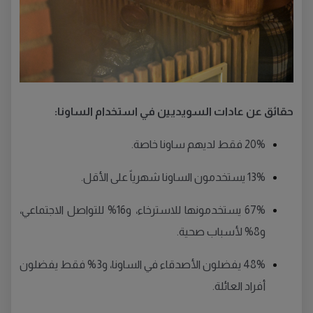
حقائق عن عادات السويديين في استخدام الساونا:
20% فقط لديهم ساونا خاصة.
13% يستخدمون الساونا شهرياً على الأقل.
67% يستخدمونها للاسترخاء، و16% للتواصل الاجتماعي،
و8% لأسباب صحية.
48% يفضلون الأصدقاء في الساونا، و3% فقط يفضلون
أفراد العائلة.