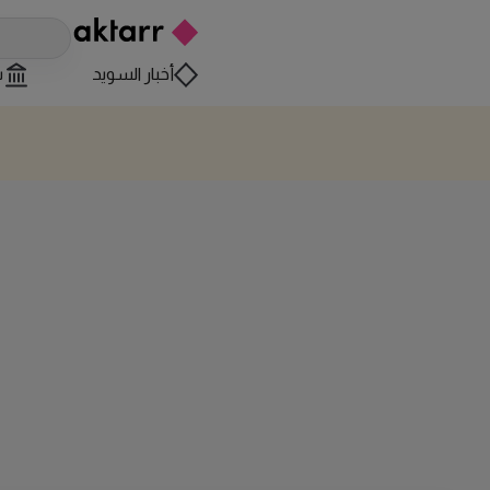
أخبار السويد
س