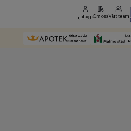
Om oss
Vårt team
بروفايل
عاية
مقالات برعاية
Kronans Apotek
M