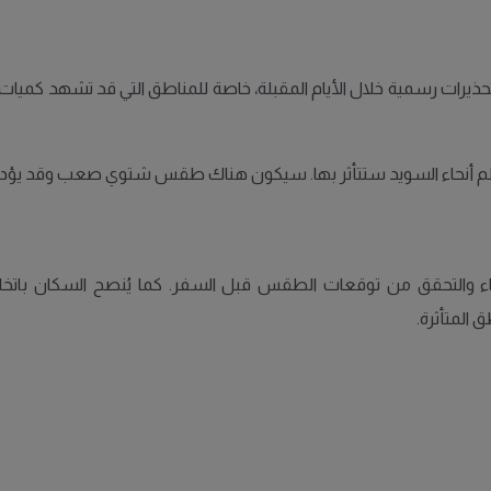
المتوقع أن تصدر هيئة الأرصاد الجوية السويدية (SMHI) تحذيرات رسمية خلال الأيام المقبلة، خاصة للم
نحاء السويد ستتأثر بها. سيكون هناك طقس شتوي صعب وقد يؤدي إلى تأ
والتحقق من توقعات الطقس قبل السفر. كما يُنصح السكان باتخاذ ال
 المتأثرة.