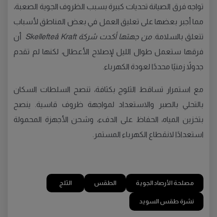
تواجه فرق الصيانة تحديات كبيرة بسبب الظروف الجوية الصعبة،
مما أجبر بعضها على تعليق العمل في بعض المناطق لأسباب
تتعلق بالسلامة.
من جهتها أكدت شركة Skellefteå Kraft
أن
فرقها ستعمل طوال الليل لإصلاح الأعطال، لكنها لم تقدم
جدولاً زمنيًا محددًا لعودة الكهرباء.
مع استمرار تساقط الثلوج بكثافة، تنصح السلطات السكان
بالتحلي بالصبر والاستعداد لمواجهة ظروف قاسية. ينصح
بتخزين المياه، الحفاظ على الدفء، وشحن الأجهزة المحمولة
استعدادًا لانقطاع الكهرباء المستمر.
مصلحة الأرصاد الجوية
الطقس
الثلج
نشرة طقس السويد