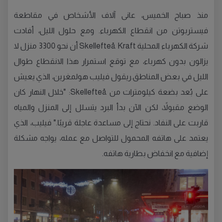
منذ صباح الخميس، عانى آلاف الأشخاص في مقاطعة
فيستربوتن من انقطاع الكهرباء. ومع حلول الليل، أفادت
شركة الكهرباء المحلية Skellefteå Kraft أن نحو 3300 منزل لا
يزالون بدون كهرباء، مع توقع استمرار هذا الانقطاع طوال
الليل في بعض المناطق.ريقول فيليب هولمغرين، الذي يعيش
على بُعد بضعة كيلومترات من Skellefteå: "خلال النهار كان
الوضع مقبولاً، لكن الآن بدأ البرد يتسلل إلى المنزل والمياه
قاربت على النفاد. نحتاج إلى مساعدة عاجلة قريبًا." فيليب، الذي
يعتمد على هاتفه المحمول للتواصل مع عمله، يواجه مشكلة
إضافية مع انخفاض بطارية هاتفه.