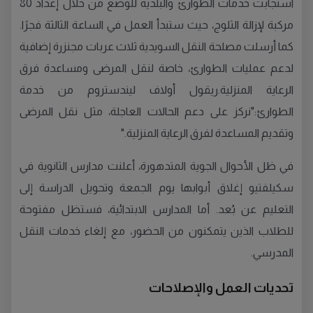
استجابت خدمات الطوارئ والبلدية للوضع من خلال إعداد 80
مركبة لإزالة الثلوج، حيث ستبدأ العمل في الساعة الثالثة فجرًا.
كما أرسلت مصلحة النقل السويدية ثلاث عربات مجنزرة إضافية
لدعم عمليات الطوارئ، خاصة لنقل المرضى ومساعدة فرق
الرعاية المنزلية.ريقول أولاف ليندستروم من خدمة
الطوارئ:"نركز على دعم الحالات العاجلة، مثل نقل المرضى
وتقديم المساعدة لفرق الرعاية المنزلية."
في ظل الأحوال الجوية المتدهورة، أعلنت مدارس الثانوية في
سكيلفتيو إغلاق أبوابها يوم الجمعة وتحويل الدراسة إلى
التعليم عن بُعد. أما المدارس الابتدائية، فستظل مفتوحة
للطلاب الذين يتمكنون من الحضور، مع إلغاء خدمات النقل
المدرسي.
تحديات العمل والإصلاحات