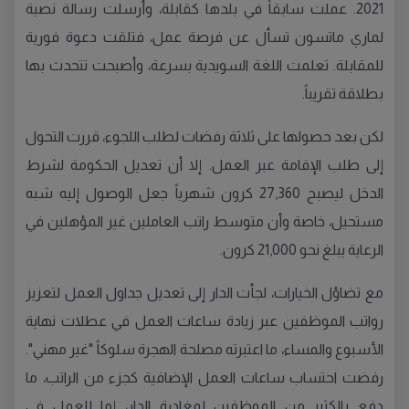
2021. عملت سابقاً في بلدها كقابلة، وأرسلت رسالة نصية
لماري ماتسون تسأل عن فرصة عمل، فتلقت دعوة فورية
للمقابلة. تعلمت اللغة السويدية بسرعة، وأصبحت تتحدث بها
بطلاقة تقريباً.
لكن بعد حصولها على ثلاثة رفضات لطلب اللجوء، قررت التحول
إلى طلب الإقامة عبر العمل. إلا أن تعديل الحكومة لشرط
الدخل ليصبح 27,360 كرون شهرياً جعل الوصول إليه شبه
مستحيل، خاصة وأن متوسط راتب العاملين غير المؤهلين في
الرعاية يبلغ نحو 21,000 كرون.
مع تضاؤل الخيارات، لجأت الدار إلى تعديل جداول العمل لتعزيز
رواتب الموظفين عبر زيادة ساعات العمل في عطلات نهاية
الأسبوع والمساء، ما اعتبرته مصلحة الهجرة سلوكاً "غير مهني".
رفضت احتساب ساعات العمل الإضافية كجزء من الراتب، ما
دفع بالكثير من الموظفين لمغادرة الدار، إما للعمل في