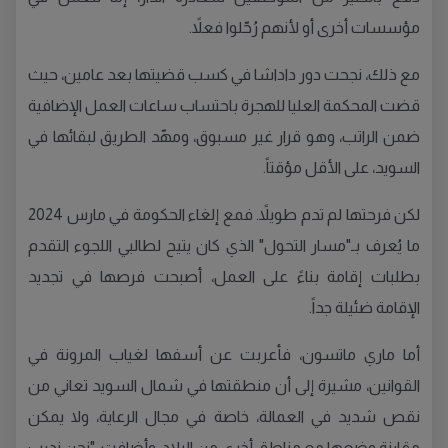
مؤسسات أخرى أو لأنهم رُحّلوا فعلاً.
مع ذلك، نجحت دور داداشا في كسب قضيتها بعد عامين، حيث
قضت المحكمة العليا للهجرة باحتساب ساعات العمل الإضافية
ضمن الراتب، وهو قرار غير مسبوق، ومهّد الطريق لبقائها في
السويد، على الأقل مؤقتاً.
لكن فرحتها لم تدم طويلاً. فمع إلغاء الحكومة في مارس 2024
ما يُعرف بـ"مسار التحول" الذي كان يتيح لطالبي اللجوء التقدم
بطلبات إقامة بناءً على العمل، أصبحت فرصها في تجديد
الإقامة ضئيلة جداً.
أما ماري ماتسون، فأعربت عن أسفها لغياب المرونة في
القوانين، مشيرة إلى أن منطقتها في شمال السويد تعاني من
نقص شديد في العمالة، خاصة في مجال الرعاية، ولا يمكن
مقارنة وضعها مع مناطق أخرى من البلاد. وأضافت: "نحن ندرب