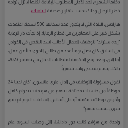
دخلها الشهري الحد الأدنى المطلوب للإقامة، لكنها لا تزال تواجه
خطر الترحيل وذلك بحسب تقارير صحيفة
arbetet
.
هارادس، البلدة التي لا يتجاوز عدد سكانها 500 نسمة، اعتمدت
بشكل كبير على المهاجرين في قطاع الرعاية. إذ لجأت دار الرعاية
"إيده ستراند" لتوظيف العمال الأجانب لسد النقص في الكوادر.
في السابق، كان يصل يومياً عدد من طالبي اللجوء بحثاً عن عمل،
أما الآن، وبعد رفع الحكومة لمتطلبات الدخل في نوفمبر 2023،
بالكاد يتقدم شخص واحد شهرياً.
تقول مسؤولة التوظيف في الدار، ماري ماتسون: "كان لدينا 24
موظفاً من جنسيات مختلفة، بينهم من هو مثبت بدوام كامل
وآخرون بوظائف مؤقتة أو على أساس الساعات. اليوم لم يتبق
سوى خمسة منهم".
واحدة من هؤلاء كانت دور داداشا، التي وصلت السويد عام