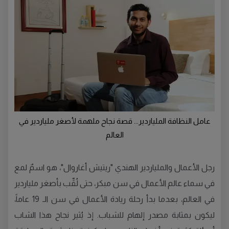
عامل النظافة الملياردير... قصة نجاح ملهمة لأصغر ملياردير في
العالم
رجل الأعمال والملياردير الهندي "ريتيش أغاروال"، هو اسمٌ لمع
في سماء عالم الأعمال في سن مبكر، حتى لُقِّب بأصغر ملياردير
في العالم، بعدما بدأ رحلة ريادة الأعمال في سن الـ 19 عاماً،
ليكون بمثابة مصدر إلهام للشباب. إذ يُثير نجاح هذا الشاب