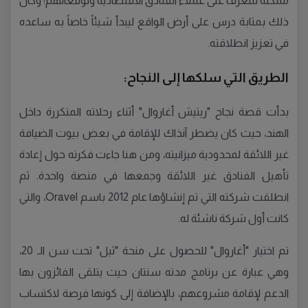
ممكنة للتعرف على عملاء الفنادق الاقتصادية وتوقعاتهم؛ وكان
ذلك بمثابة درس على أرض الواقع ليبدأ شيئاً خاصاً به ساعده
في تعزيز انطلاقته.
الطريق التي سلكها إلى النجاح:
بدأت قصة نجاح "ريتيش أغاروال" أثناء رحلاته المتكررة داخل
الهند، حيث كان يضطر آنذاك للإقامة في بعض بيوت الضيافة
غير اللائقة لمحدودية ميزانيته، ومن هنا جاءت فكرته حول إعادة
تأهيل الفنادق غير اللائقة وجمعها في منصة واحدة. ثم
انطلقت شركته التي تم إنشاؤها عام 2012 باسم Oravel، والتي
كانت أول شركة ناشئة له.
تم اختيار "أغاروال" للحصول على منحة "ثيل" تحت سن الـ 20،
وهي عبارة عن برنامج مدته سنتان حيث يتلقى الفائزون بها
الدعم لإقامة مشروعهم، بالإضافة إلى كونها فرصة لاكتساب