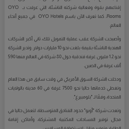
إقناعهم بقوة وفعالية شركته الناشئة، التي عرفت بـ OYO
Rooms، كما تعرف الآن باسم OYO Hotels في جميع أنحاء
العالم.
وأصبحت الشركة عقب عملية التمويل تلك، ثاني أكبر الشركات
الهندية الناشئة بقيمة بلغت نحو 10 مليارات دولار. وتدير الشركة
نحو 1.2 مليون غرفة فندقية حول 80 شركة في العالم منها 590
ألف غرفة في الصين.
ودخلت الشركة السوق الأمريكي في وقت سابق من هذا العام
وتغطي خدماتها حاليا نحو 7500 غرفة في 60 مدينة بالولايات
المتحدة، وفقًا لـ "بلومبيرغ".
وتعدت شركة "أويو" حدود الفنادق المتوسطة، لتعمل حاليا في
مجال توفير المساحات المكتبية المشتركة، وأماكن إقامة
الطلبة، وتوفير منازل لاستضافة المسافرين.