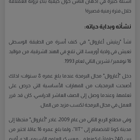
أسئلة كثيرة في أذهان الناس حول كيفية بناء ثروته العملاقة
خلال فترة زمنية قصيرة!
نشأته وبداية حياته:
نشأ "ريتيش أغاروال" في كنف أسرة من الطبقة الوسطى
تعيش في ولاية أوريسا، التي تقع في الهند الشرقية، من مواليد
16 نوفمبر/ تشرين الثاني لعام 1993.
دخل "أغاروال" مجال البرمجة عندما بلغ عمره 8 سنوات؛ لذلك
أصبحت البرمجيات من المهارات الأساسية التي حرص على
تعلمها، وعندما وصل إلى الصف العاشر الدراسي، كان قد قرر
العمل في مجال البرمجة لكسب مزيد من المال.
وفي مطلع الربع الثاني من عام 2009، غادر "أغاروال" متجهًا إلى
مدينة كوتا للانضمام إلى “IIT”، ولما بلغ عمره 16 عامًا، اختير من
بين 240 طفلًا؛ ليكونوا في معسكر العلوم الآسيوي، الذي أقيم