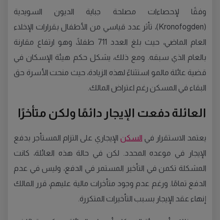
وفقًا لإحصاءات مصلحة جباية الديون السويدية
(Kronofogden)، تأثر عدد قياسي من الأطفال بقرارات الإخلاء
العام الماضي، حيث بلغ العدد 711 طفلًا، وهو ارتفاع مقارنة
بالعام الذي سبقه. ومع ذلك، يشكل حكم هيئة الإسكان في
قضية عائلة مالمو استثناءً لهذه الزيادة، حيث منحت الأسرة حق
البقاء في المسكن رغم اعتراض المالك.
العائلة دفعت الإيجار دائمًا ولكن متأخرًا
يعتمد الاستقرار في
السكن
الإيجاري على التزام المستأجر بدفع
الإيجار في موعده المحدد. لكن في حالة هذه العائلة، كانت
المشكلة تكمن في التأخير المستمر في الدفع، وليس في عدم
الدفع تمامًا. ورغم عدم وجود متأخرات مالية عليهم، قرر المالك
إنهاء عقد الإيجار بسبب التأخيرات المتكررة.