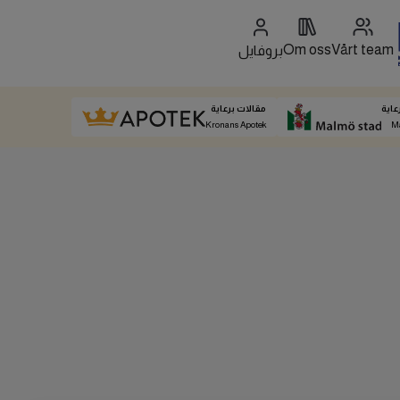
Om oss
Vårt team
بروفايل
عاية
مقالات برعاية
Kronans Apotek
M