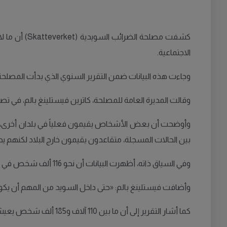
الاجتماعية.
وجاءت هذه البيانات ضمن التقرير السنوي الذي بدأت المصلحة بإعداده منذ عام 2024 بناء
وقالت المديرة العامة للمصلحة، كاترين فيستلينغ بالم، في تص
وأوضحت أن بعض الأشخاص يقيمون فعلياً في بلدان أخرى، لكن
بين الحالات المسجلة، متقاعدون يقيمون خارج البلاد لكنهم يحتفظون
وفي السياق ذاته، أظهرت البيانات أن نحو 116 ألف شخص في السويد قدموا معلومات غير صحيحة بشأن عناوينهم، لأسباب متعددة من بينها تسجيل الأطفال في مدارس محددة.
وأضافت فيستلينغ بالم: «حتى داخل السويد من المهم أن يك
كما أشار التقرير إلى أن ما بين 110 آلاف و185 ألف شخص يعيشون في السويد دون رقم شخصي أو رقم تنسيقي رسمي (samordningsnummer).