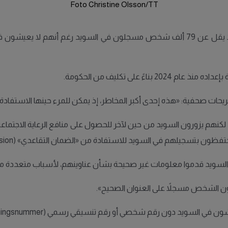
Foto Christine Olsson/TT
كشفت مصلحة الضرائب السويدية (Skatteverket) أن ما لا يقل عن 79 ألف شخص مسجلون في 
ً على تكليف من الحكومة.
ريحات صحفية: «هذه إحدى أكبر المخاطر، إذ يمكن للمرء حينها الاستفادة م
هم يزورون السويد من حين لآخر للحصول على منافع الرعاية الاجتماعية،
 بتسجيلهم في السويد للاستفادة من «الضمان التقاعدي» (garantipension).
ون الشخص مسجلاً على العنوان الصحيح».