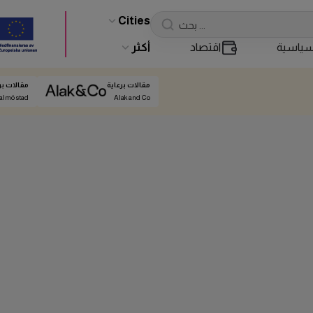
Cities
ياسية
اقتصاد
أكثر
مقالات برعاية
مقالات بر
almö stad
Alak and Co