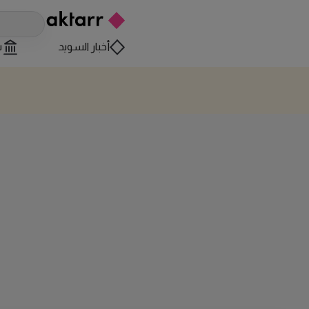
أخبار السويد
س