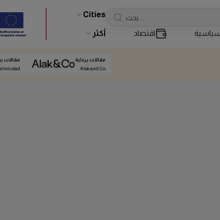
Cities
ياسية
اقتصاد
أكثر
مقالات برعاية
مقالات بر
almö stad
Alak and Co