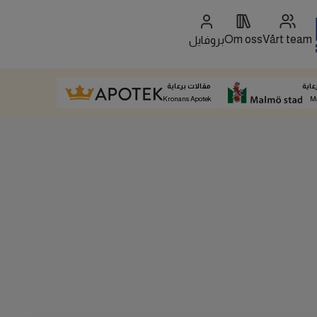
Om oss
Vårt team
بروفايل
عاية
مقالات برعاية
Kronans Apotek
M