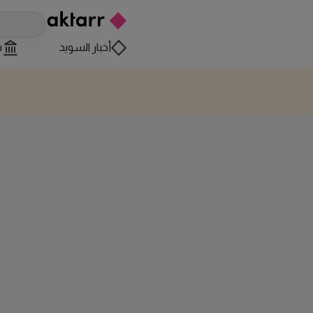
أخبار السويد
س