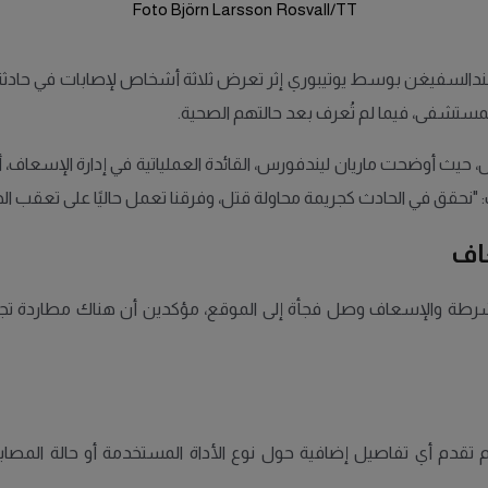
Foto Björn Larsson Rosvall/TT
دالسفيغن بوسط يوتيبوري إثر تعرض ثلاثة أشخاص لإصابات في حادثة يُ
المستشفى، فيما لم تُعرف بعد حالتهم الصحية.
يث أوضحت ماريان ليندفورس، القائدة العملياتية في إدارة الإسعاف، أن ا
نحقق في الحادث كجريمة محاولة قتل، وفرقنا تعمل حاليًا على تعقب الجا
اف
الشرطة والإسعاف وصل فجأة إلى الموقع، مؤكدين أن هناك مطاردة تجر
 تقدم أي تفاصيل إضافية حول نوع الأداة المستخدمة أو حالة المص