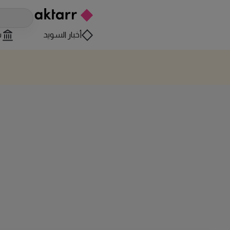
أخبار السويد
س