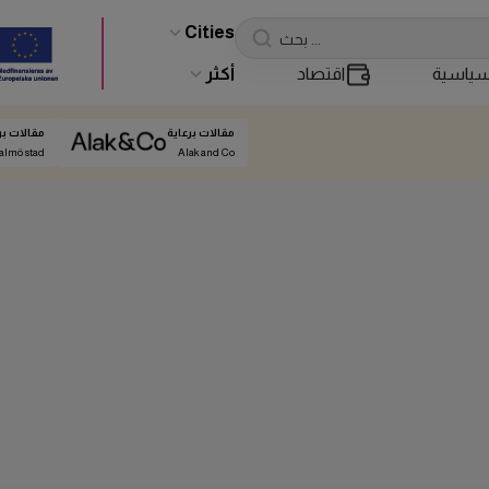
Cities
ياسية
اقتصاد
أكثر
مقالات برعاية
مقالات بر
almö stad
Alak and Co