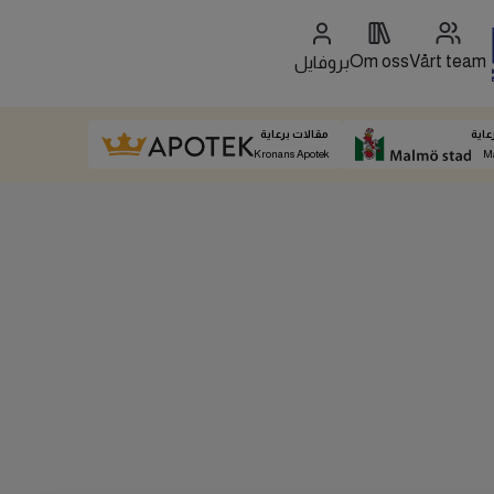
Om oss
Vårt team
بروفايل
عاية
مقالات برعاية
Kronans Apotek
M