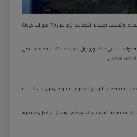
في عملية أمنية دولية كبرى، كشفت الشرطة عن شبكة بث غير قانونية واسعة النطاق تضم أكثر من 22 مليون مستخدم حول العالم، وتسببت بخسائر اقتصادية تزيد عن 110 مليارات كرونة
ا عدة جهات أمنية دولية، بما في ذلك يوروبول. تم تنفيذ مئات المداهمات في
نظمة تقنية متطورة لتوزيع المحتوى المقرصن من شركات بث
دوارًا متخصصة. استخدم المتورطون وسائل تواصل مشفرة،