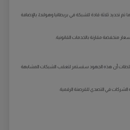
غير قانوني، بالإضافة إلى عملات مشفرة بقيمة 18 مليون كرونة سويدية. كما تم تحديد ثلاثة قادة للشبكة في بريطانيا وهولندا، بالإضافة
ار منخفضة مقارنة بالخدمات القانونية.
دت السلطات أن هذه الجهود ستستمر لتعقب الشبكات المشابهة
 الشركات في التصدي للقرصنة الرقمية.