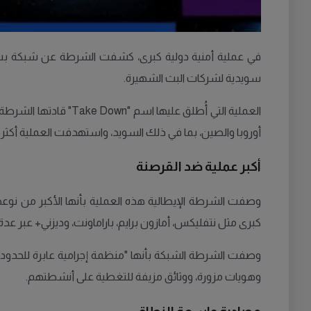
سويدية لشركات البث الشهيرة.
العملية التي أُطلق ع
أوروبا والصين، بما في ذلك السويد، واستهدفت العملية أكثر من 100 مشتبه به في دول مثل بريطانيا، هولندا، سويسرا، ألمانيا، رومانيا، كرواتيا
أكبر عملية ضد القرصنة
وصفت الشرطة الإيطالية هذه العملية بأنها الأكبر من نوع
كبرى مثل نتفليكس، أمازون برايم، باراماونت، وديزني+ عبر عد
وصفت الشرطة الشبكة بأنها "منظمة إجرامية عابرة للحدو
وهويات مزورة، ووثائق مزيفة للتغطية على أنشطتهم.