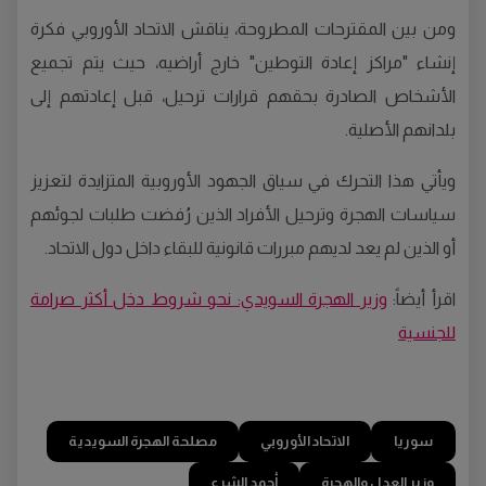
ومن بين المقترحات المطروحة، يناقش الاتحاد الأوروبي فكرة
إنشاء "مراكز إعادة التوطين" خارج أراضيه، حيث يتم تجميع
الأشخاص الصادرة بحقهم قرارات ترحيل، قبل إعادتهم إلى
بلدانهم الأصلية.
ويأتي هذا التحرك في سياق الجهود الأوروبية المتزايدة لتعزيز
سياسات الهجرة وترحيل الأفراد الذين رُفضت طلبات لجوئهم
أو الذين لم يعد لديهم مبررات قانونية للبقاء داخل دول الاتحاد.
اقرأ أيضاً:
وزير الهجرة السويدي: نحو شروط دخل أكثر صرامة
للجنسية
سوريا
الاتحاد الأوروبي
مصلحة الهجرة السويدية
وزير العدل والهجرة
أحمد الشرع