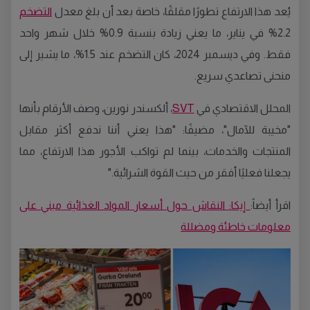
يُعد هذا الارتفاع تطورًا مقلقًا، خاصة بعد أن بلغ معدل
التضخم
2.2% في يناير، ما يعني زيادة بنسبة 0.9% خلال شهر واحد
فقط. وفي ديسمبر 2024، كان التضخم عند 1.5%، ما يشير إلى
منحنى تصاعدي سريع.
المحلل الاقتصادي في
SVT
، ألكسندر نورين، وصف الأرقام بأنها
"مخيبة للآمال"، مضيفًا: "هذا يعني أننا ندفع أكثر مقابل
المنتجات والخدمات، بينما لم تواكب الأجور هذا الارتفاع، مما
يجعلنا فعليًا أفقر من حيث القوة الشرائية."
اقرأ أيضاً:
إيكا: النقاش حول أسعار المواد الغذائية مبني على
معلومات خاطئة ومضللة