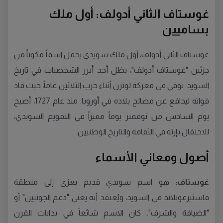
غوستاف الثاني أدولف: أول ملك
بساميين
غوستاف الثاني أدولف، أول ملك سويدي يحمل اسماً مكوناً من
جزئين "غوستاف أدولف"، يظل أحد أبرز الشخصيات في تاريخ
السويد. توفي في معركة لوتزن أثناء حرب الثلاثين عاماً، حيث قاد
قواته ليدافع عن مصالح بلاده في أوروبا. منذ عام 1727، أصبح
يوم السادس من نوفمبر يوماً مميزاً في التقويم السويدي،
للاحتفال بإرثه في الثقافة والتاريخ الوطنيين.
أصول ومعاني الأسماء
غوستاف
: هو اسم سويدي قديم يعزى إلى منطقة
فاستيرغوتلاند في السويد، ويُعتقد أنه يعني "دعم الجوتيين" أو
"الضيافة والشرف". كان الاسم شائعاً في بدايات القرن