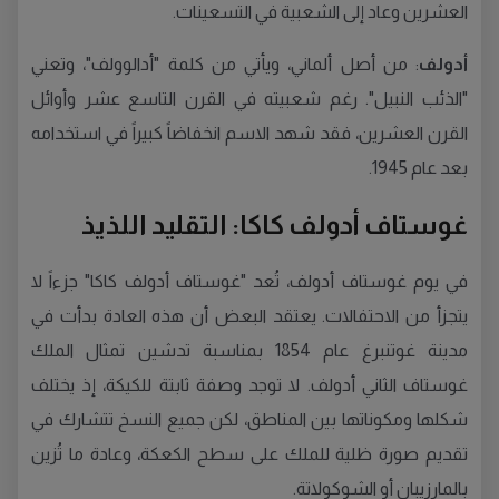
العشرين وعاد إلى الشعبية في التسعينات.
أدولف
: من أصل ألماني، ويأتي من كلمة "أدالوولف"، وتعني
"الذئب النبيل". رغم شعبيته في القرن التاسع عشر وأوائل
القرن العشرين، فقد شهد الاسم انخفاضاً كبيراً في استخدامه
بعد عام 1945.
غوستاف أدولف كاكا: التقليد اللذيذ
في يوم غوستاف أدولف، تُعد "غوستاف أدولف كاكا" جزءاً لا
يتجزأ من الاحتفالات. يعتقد البعض أن هذه العادة بدأت في
مدينة غوتنبرغ عام 1854 بمناسبة تدشين تمثال الملك
غوستاف الثاني أدولف. لا توجد وصفة ثابتة للكيكة، إذ يختلف
شكلها ومكوناتها بين المناطق، لكن جميع النسخ تتشارك في
تقديم صورة ظلية للملك على سطح الكعكة، وعادة ما تُزين
بالمارزيبان أو الشوكولاتة.