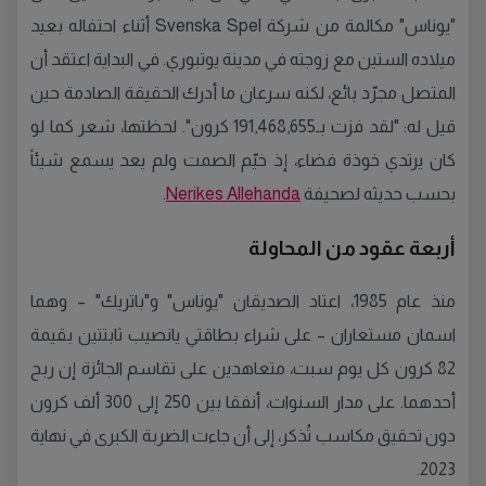
"يوناس" مكالمة من شركة Svenska Spel أثناء احتفاله بعيد
ميلاده الستين مع زوجته في مدينة يوتبوري. في البداية اعتقد أن
المتصل مجرّد بائع، لكنه سرعان ما أدرك الحقيقة الصادمة حين
قيل له: "لقد فزت بـ191,468,655 كرون". لحظتها، شعر كما لو
كان يرتدي خوذة فضاء، إذ خيّم الصمت ولم يعد يسمع شيئاً
بحسب حديثه لصحيفة
Nerikes Allehanda
.
أربعة عقود من المحاولة
منذ عام 1985، اعتاد الصديقان "يوناس" و"باتريك" – وهما
اسمان مستعاران – على شراء بطاقتي يانصيب ثابتتين بقيمة
82 كرون كل يوم سبت، متعاهدين على تقاسم الجائزة إن ربح
أحدهما. على مدار السنوات، أنفقا بين 250 إلى 300 ألف كرون
دون تحقيق مكاسب تُذكر، إلى أن جاءت الضربة الكبرى في نهاية
2023.