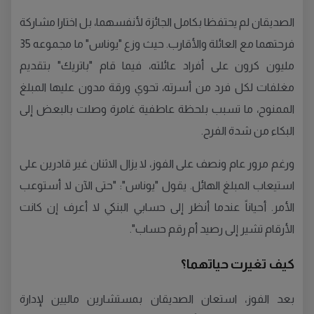
الصديقان لم يحتفظا بكامل الجائزة لأنفسهما، بل اختارا مشاركة
فرحتهما مع العائلة والأقارب. حيث وزع "يوناس" ما مجموعه 35
مليون كرون على أفراد عائلته، فيما قام "باتريك" بتقديم
مغلفات لكل فرد من أسرته، تحوي ورقة مدون عليها المبلغ
الممنوح، ما تسبب بلحظة عاطفية غامرة وصلت بالبعض إلى
البكاء من شدة الفرح.
ورغم مرور عام ونصف على الفوز، لا يزال الاثنان غير قادرين على
استيعاب المبلغ الهائل. يقول "يوناس": "حتى الآن لا أستوعب
الأمر. أحياناً عندما أنظر إلى حسابي البنكي لا أعرف إن كانت
الأرقام تشير إلى رصيد أم رقم حساب".
كيف تغيرت حياتهما؟
بعد الفوز، استعان الصديقان بمستشارين ماليين لإدارة