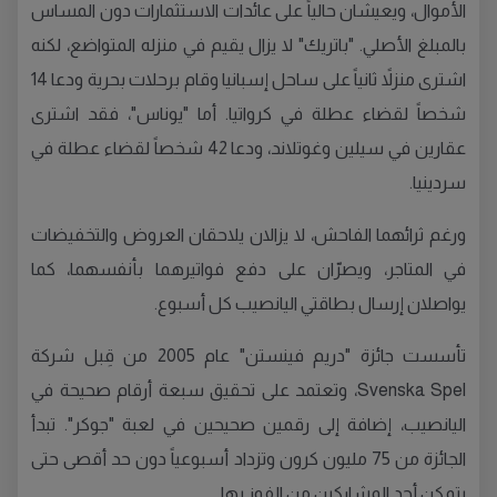
الأموال، ويعيشان حالياً على عائدات الاستثمارات دون المساس
بالمبلغ الأصلي. "باتريك" لا يزال يقيم في منزله المتواضع، لكنه
اشترى منزلاً ثانياً على ساحل إسبانيا وقام برحلات بحرية ودعا 14
شخصاً لقضاء عطلة في كرواتيا. أما "يوناس"، فقد اشترى
عقارين في سيلين وغوتلاند، ودعا 42 شخصاً لقضاء عطلة في
سردينيا.
ورغم ثرائهما الفاحش، لا يزالان يلاحقان العروض والتخفيضات
في المتاجر، ويصرّان على دفع فواتيرهما بأنفسهما، كما
يواصلان إرسال بطاقتي اليانصيب كل أسبوع.
تأسست جائزة "دريم فينستن" عام 2005 من قِبل شركة
Svenska Spel، وتعتمد على تحقيق سبعة أرقام صحيحة في
اليانصيب، إضافة إلى رقمين صحيحين في لعبة "جوكر". تبدأ
الجائزة من 75 مليون كرون وتزداد أسبوعياً دون حد أقصى حتى
يتمكن أحد المشاركين من الفوز بها.