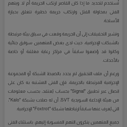
تُستخدم لتحديد ما إذا كان القاصر ارتكب الجريمة أم لا. ويتهم
الفتى بمحاولة القتل وارتكاب جريمة خطيرة تتعلق بحيازة
الأسلحة.
وتشير التحقيقات إلى أن الجريمة وقعت في سياق بيئة مرتبطة
بالشبكات الإجرامية، حيث لدى بعض المتهمين سوابق جنائية
وكانوا قد وُضعوا سابقاً في مراكز رعاية مغلقة أو خاصة
بالأحداث.
ورغم أن ملف التحقيق لم يحدد بالضبط الشبكة أو المجموعة
الإجرامية المرتبطة بالجريمة، فإن الفتى المشتبه به كان على
اتصال عبر تطبيق "Signal" بحساب يُعتقد، بحسب معلومات
من هيئة الإذاعة السويدية SVT، أن له صلات بشبكة "Kalo"،
التي يُعرف عنها سابقاً ارتباطها بشبكة "Foxtrot" الإجرامية.
جميع المتهمين ينكرون التهم المنسوبة إليهم، باستثناء الفتى