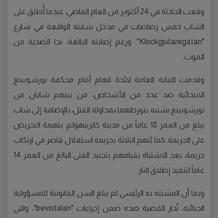
وقعت الحادثة في 24 أكتوبر من العام الماضي، عندما أُطلق على
الشاب خمس رصاصات في مدخل شقته الواقعة في شارع
"Klockgjutaregatan". ورغم إصابته البالغة، نجا الضحية من
الموت.
وقدمت النيابة العامة لائحة اتهام أمام محكمة نورشوبينغ
الابتدائية ضد عدد من الأشخاص، من بينهم شابان من
نورشوبينغ يشتبه بتورطهما بمحاولة القتل، بالإضافة إلى شاب
يبلغ من العمر 18 عاماً من مدينة كاترينهولم، بتهمة التحريض
على الجريمة. كما يُتهم الثلاثة بجريمة استغلال قاصر في ارتكاب
جريمة، بعد الاشتباه بقيامهم بتجنيد الفتى البالغ من العمر 14
عاماً لتنفيذ إطلاق النار.
وبما أن المشتبه به الرئيسي لم يبلغ السن القانونية للمسؤولية
الجنائية، تُدار القضية ضده ضمن إجراءات "bevistalan"، والتي