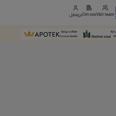
Om oss
Vårt team
بروفايل
عاية
مقالات برعاية
Kronans Apotek
M