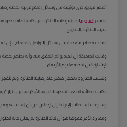
أظهر فيديو، جرى توثيقه من وسائل إعلام غربية، لحظة إصابة 
وانتشر
الفيديو
للحظة إصابة الطائرة، من كاميرا هاتف صورها 
ضرب الطائرة بالصاروخ.
وقالت مصادر متعددة على وسائل التواصل الاجتماعي، إن الفيدي
وقالت الصحيفة إن الفيديو تم التحقق منه، وأنه يظهر لحظة 
الإشارة قبل تحطمها يوم الأربعاء.
وتسبب الصاروخ بانفجار صغير عند إصابته الطائرة، ولم تنفجر ب
وكانت الطائرة التابعة للخطوط الجوية الأوكرانية من طراز "بوينغ 737" قد تحطمت بعيد إقلاعها من مطار الخميني في طهران، مما أدى إلى مقتل كل من كانوا على متنها، وعددهم 6
وسارعت السلطات الإيرانية إلى الإعلان عن أن السبب هو فن
ومما زاد الأمر غموضا هو أن قائد الطائرة لم يعلن حالة الط