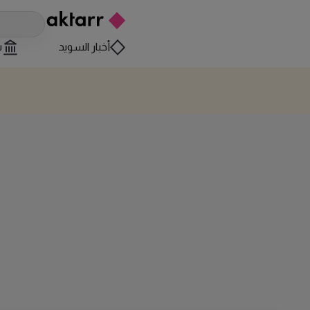
أخبار السويد
س