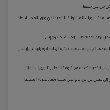
كل من على متنها.
يفة "نيويورك تايمز" توثيق الفيديو الذي وثق بالفعل لحظة
لفعل يوثق لحظة ضرب الطائرة بصاروخ إيراني.
منطقة التي توقفت فيها طائرة الركاب الأوكرانية عن إرسال
بل أن تنفجر وتتحطم فجأة، وفقا لمحللي "نيويورك تايمز".