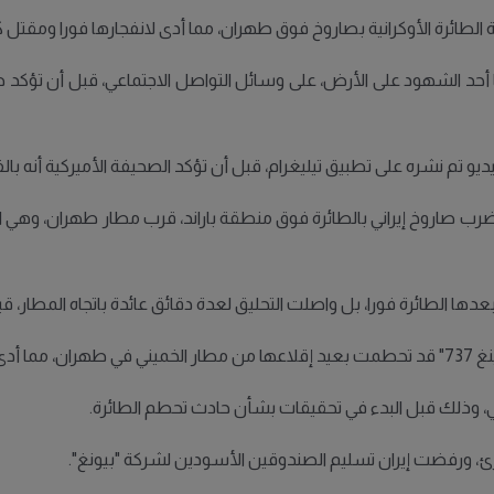
الطائرة الأوكرانية بصاروخ فوق طهران، مما أدى لانفجارها فورا ومقتل 
أحد الشهود على الأرض، على وسائل التواصل الاجتماعي، قبل أن تؤكد صح
و تم نشره على تطبيق تيليغرام، قبل أن تؤكد الصحيفة الأميركية أنه با
ضرب صاروخ إيراني بالطائرة فوق منطقة باراند، قرب مطار طهران، وهي ال
عدها الطائرة فورا، بل واصلت التحليق لعدة دقائق عائدة باتجاه المطار، ق
17 شخصا.
ي، وذلك قبل البدء في تحقيقات بشأن حادث تحطم الطائرة.
وارئ، ورفضت إيران تسليم الصندوقين الأسودين لشركة "بيونغ".