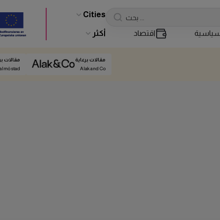
Cities
ياسية
اقتصاد
أكثر
مقالات برعاية
مقالات بر
almö stad
Alak and Co