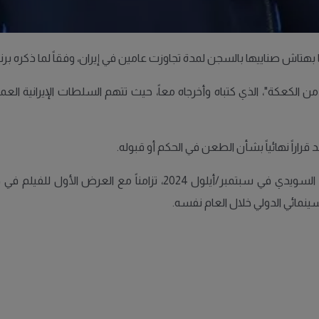
 صناييها بالسجن لمدة تجاوزت عامين في إيران، وفقاً لما ذكره برنامج "ulturnytt
كعكة"، الذي كتباه وأخرجاه معاً، حيث تتهم السلطات الإيرانية العمل 
قراراً نهائياً بشأن الطعن في الحكم أو قبوله.
وكانت السلطات الإيرانية قد صادرت جواز سفر مريم مقدم السويدي في سب
ينمائي الدولي خلال العام نفسه.