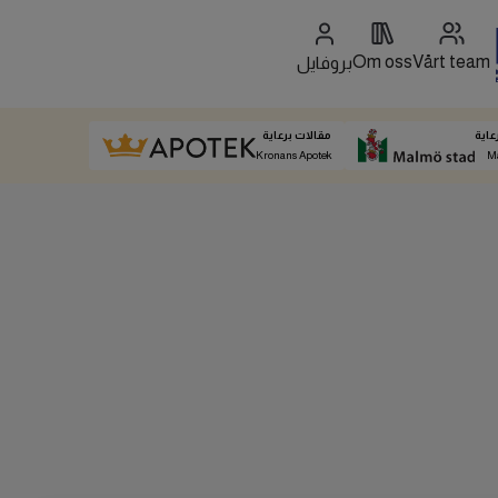
Om oss
Vårt team
بروفايل
عاية
مقالات برعاية
Kronans Apotek
M