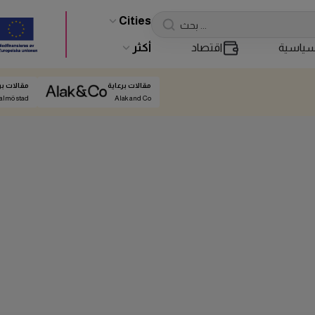
Cities
ياسية
اقتصاد
أكثر
مقالات برعاية
مقالات بر
almö stad
Alak and Co