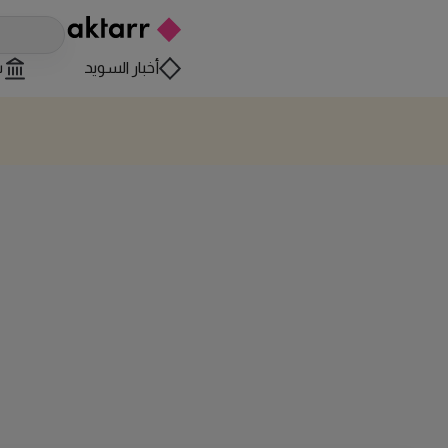
أخبار السويد
س