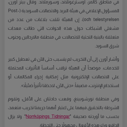
في مناطق كالمر، أوسترغوتلاند، وسورملاند. وقال بيتر أورن،
المسؤول الإعلامي في هيئة البريد والاتصالات السويدية (Post-
och telestyrelsen)، إن الهيئة تلقت بلاغات من عدد من
مشغلي الشبكات حول هذه الحوادث التي طالت معدات
متعلقة بالبنية التحتية للاتصالات في منطقة مالاردالين وجنوب
شرق السويد.
وأشار أورن إلى أن التخريب لم يتسبب حتى الآن في تعطيل كبير
للخدمات، موضحاً أن الهيئة تراقب أساساً التأثيرات المحتملة
على الاتصالات الإلكترونية مثل إمكانية إجراء المكالمات أو
استخدام الإنترنت، مضيفاً: «حتى الآن، لاحظنا تأثيراً ضئيلاً».
وفي منطقة نورشوبينغ، وقعت حادثتان على الأقل، وتقوم
الشرطة بالتحقيق فيهما على اعتبار أنهما جريمتا تخريب متعمد،
بحسب ما أوردته صحيفة "
Norrköpings Tidningar
". ولا يزال
الدافع وراء هذه الأفعال مجهولاً حتى اللحظة.