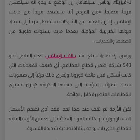
لـ«فيزيتا»، يوناس سيلهامار، إن الوضع لا يبدو أنه سيتحسن
قريباً، مضيفاً: «من المرجح أننا سنشهد مزيداً من حالات
الإفلاس، إذ إن العديد من الشركات ستضطر قريباً إلى سداد
ديونها الضريبية المؤجلة، بعدما مرت بسنوات طويلة من
الضغط والتحديات».
ووفق الإحصاءات، بلغ عدد
حالات الإفلاس
العام الماضي نحو
943 شركة ضمن قطاع المطاعم، أي ضعف المعدلات التي
كانت تُسجّل قبل جائحة كورونا. ويُعزى ذلك جزئياً إلى صعوبات
سداد الضرائب المؤجلة التي منحتها الحكومة كإجراء تحفيزي
للقطاعات المتضررة خلال الجائحة.
لكنّ الأزمة لم تقف عند هذا الحد. فقد أدى تضخم الأسعار
المتسارع وارتفاع تكلفة المواد الغذائية إلى تعميق الأزمة المالية
للقطاع، الذي بات يواجه بيئة اقتصادية شديدة القسوة.