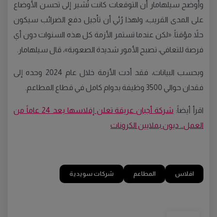
وأوضح سيلهامار أن التوقعات كانت تُشير إلى تحسن الأوضاع
على المدى القريب، ولهذا رُئي أن تأجيل دفع الضرائب سيكون
حلاً مؤقتاً. «لكن عندما تستمر الأزمة كل هذه السنوات دون أي
فرصة للتعافي، تصبح الأمور شديدة الصعوبة»، قال سيلهامار.
وبحسب البيانات، فقد أدت الأزمة خلال عام 2024 وحده إلى
فقدان حوالي 3500 وظيفة بدوام كامل في قطاع المطاعم.
اقرأ أيضاً:
شركة أجبان عريقة تعلن إفلاسها بعد 24 عاماً من
العمل… ديون بملايين الكرونات
افلاس
المطاعم
شركات سويدية