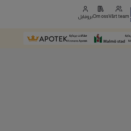
Om oss
Vårt team
بروفايل
عاية
مقالات برعاية
Kronans Apotek
M