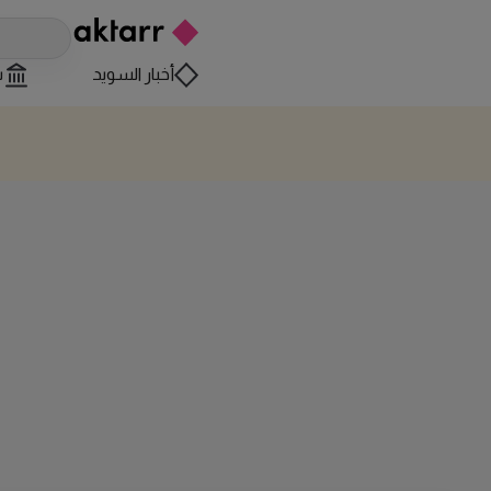
أخبار السويد
س