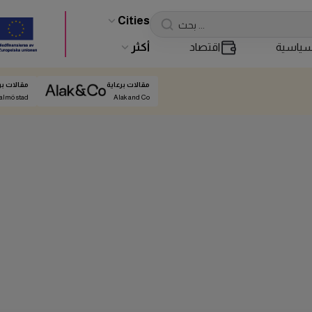
Cities
ياسية
اقتصاد
أكثر
مقالات برعاية
مقالات بر
almö stad
Alak and Co