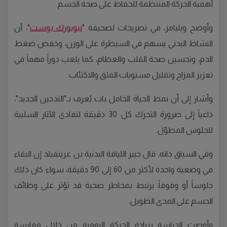
أهمية الحركة المنتظمة للحفاظ على صحة الجسم.
وأوضح ويليامز، في تصريحات لصحيفة "
نيويورك بوست
"، أن
النشاط البدني يسهم في السيطرة على الوزن، وخفض ضغط
الدم، وتحسين صحة القلب والعظام، كما يلعب دوراً مهماً في
تعزيز المزاج وتقليل مستويات القلق والاكتئاب.
وأشار إلى أن نمط الحياة الخامل بات يُعرف بـ"التدخين الجديد"،
داعياً إلى ضرورة التحرك كل 30 دقيقة لتفادي الآثار السلبية
للجلوس المطوّل.
وفي السياق ذاته، قال خبير اللياقة البدنية بن غرينفيلد إن البقاء
في وضعية واحدة لأكثر من 60 إلى 90 دقيقة، سواء كان ذلك
جلوساً أو وقوفاً، يرتبط بمخاطر صحية قد تؤثر على وظائف
الجسم على المدى الطويل.
وأوصت الدراسة بزيادة الحركة اليومية من خلال ممارسة