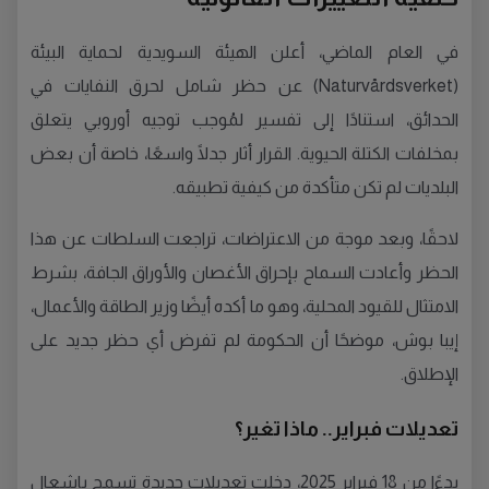
في العام الماضي، أعلن الهيئة السويدية لحماية البيئة
(Naturvårdsverket) عن حظر شامل لحرق النفايات في
الحدائق، استنادًا إلى تفسير لمُوجب توجيه أوروبي يتعلق
بمخلفات الكتلة الحيوية. القرار أثار جدلًا واسعًا، خاصة أن بعض
البلديات لم تكن متأكدة من كيفية تطبيقه.
لاحقًا، وبعد موجة من الاعتراضات، تراجعت السلطات عن هذا
الحظر وأعادت السماح بإحراق الأغصان والأوراق الجافة، بشرط
الامتثال للقيود المحلية، وهو ما أكده أيضًا وزير الطاقة والأعمال،
إيبا بوش، موضحًا أن الحكومة لم تفرض أي حظر جديد على
الإطلاق.
تعديلات فبراير.. ماذا تغير؟
بدءًا من 18 فبراير 2025، دخلت تعديلات جديدة تسمح بإشعال