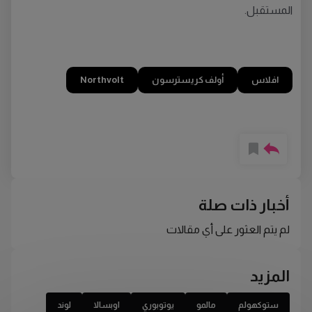
المستقبل.
افلاس
أولف كريسترسون
Northvolt
أخبار ذات صلة
لم يتم العثور على أي مقالات
المزيد
ستوكهولم
مالمو
يوتوبوري
اوبسالا
لوند