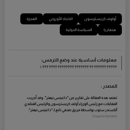
أولوف كريسترسون
الاتحاد الأوروبي
الهجرة
هنغاريا
السياسة الدولية
معلومات أساسية عند وضع الترمس:
????? ?????? ?? ??????? ???????? ???? ??? \
المصدر :
تعتمد هذه المقالة على تقارير من "داغينس نيهتر". وقد أُجريت
المقابلات مع رئيس الوزراء أولف كريسترسون والرئيس الفنلندي
ألكسندر ستوب بواسطة فريق صحفي تابع لـ "داغينس نيهتر".
Dagens Nyheter