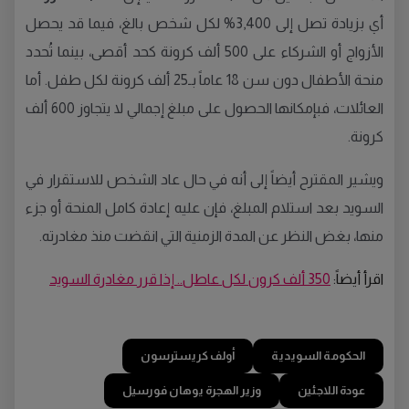
أي بزيادة تصل إلى 3,400% لكل شخص بالغ، فيما قد يحصل
الأزواج أو الشركاء على 500 ألف كرونة كحد أقصى، بينما تُحدد
منحة الأطفال دون سن 18 عاماً بـ25 ألف كرونة لكل طفل. أما
العائلات، فبإمكانها الحصول على مبلغ إجمالي لا يتجاوز 600 ألف
كرونة.
ويشير المقترح أيضاً إلى أنه في حال عاد الشخص للاستقرار في
السويد بعد استلام المبلغ، فإن عليه إعادة كامل المنحة أو جزء
منها، بغض النظر عن المدة الزمنية التي انقضت منذ مغادرته.
اقرأ أيضاً:
350 ألف كرون لكل عاطل.. إذا قرر مغادرة السويد
الحكومة السويدية
أولف كريسترسون
عودة اللاجئين
وزير الهجرة يوهان فورسيل