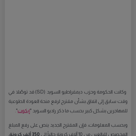
وكانت الحكومة وحزب ديمقراطيو السويد (SD) قد توصّلا في
وقت سابق إلى اتفاق بشأن مقترح لرفع منحة العودة الطوعية
للمهاجرين بشكل كبير بحسب ما ذكر راديو السويد "
إيكوت
".
وبحسب المعلومات، فإن المقترح الجديد ينص على رفع المبلغ
المخصص للبالغين من 10 آلاف كرونة حالياً إلى
350 ألف كرونة
،