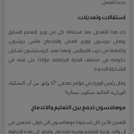
جديداً للعمل.
استقالات وتعديلات
جاء هذا التعديل بعد استقالة كل من وزير التعليم السابق
يوهان بيرشون ووزير العمل والاندماج ماتس بيرشون،
وكلاهما من حزب الليبراليين. وبهذا يعيد كريسترشون تشكيل
حكومته في منتصف الفترة البرلمانية، مؤكداً على ثقته في
التشكيلة الجديدة.
"أنا واثق من أن التشكيلة
وقال رئيس الوزراء في مؤتمر صحفي:
الوزارية الحالية ستكون ممتازة".
موهامسون تجمع بين التعليم والاندماج
التعيين الأبرز كان لسيمونا موهامسون التي تتولى منصبين في
آنٍ واحد: وزيرة للتعليم ووزيرة للاندماج. ويُنظر إلى هذه الخطوة