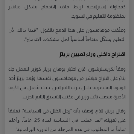
كمحاولة استراتيجية لربط ملف الاندماج بشكل مباشر
بمنظومة التعليم في السويد.
"قمنا بذلك لأن
وعلّقت موهامسون على هذا الدمج بالقول:
التعليم يشكّل مفتاحاً أساسياً لحل مشكلات الاندماج".
اقتراح داخلي وراء تعيين بريتز
وفقاً لكريسترشون، فإن اختيار يوهان بريتز كوزير للعمل جاء
بناءً على اقتراح مباشر من موهامسون نفسها. ويُعد بريتز أحد
الوجوه المخضرمة داخل حزب الليبراليين، حيث شغل في الآونة
الأخيرة منصب نائب وزير في مكتب التنسيق التابع للحزب.
وقال بريتز، الذي وُصف بأنه "رجل الظل في السياسة"، تعليقاً
"لقد عملت في السياسة لمدة 25 عاماً، وأعلم
على تعيينه:
تماماً ما المطلوب في هذه المرحلة من الدورة البرلمانية".